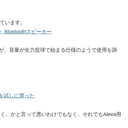
用しています。
ト Bluetoothスピーカー
たのですが、音量が全力投球で始まる仕様のようで使用を諦
。
otを試しに買った
なく、かと言って悪いわけでもなく、それでもAlexa用
。