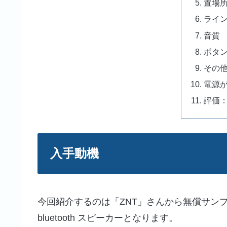
置場
ライ
音質
ボタ
その
電源
評価
入手動機
今回紹介するのは「ZNT」さんから無償サンプルの
bluetooth スピーカーとなります。