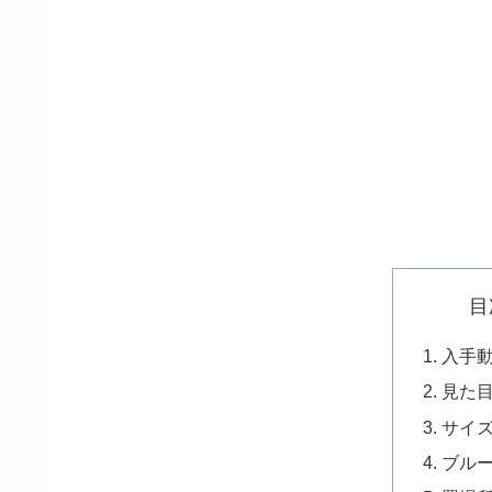
目
入手
見た
サイ
ブル