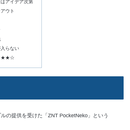
所はアイデア次第
ンアウト
ン
他
が入らない
：★★☆
提供を受けた「ZNT PocketNeko」という