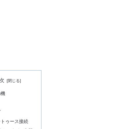
次
動機
目
ズ
ートゥース接続