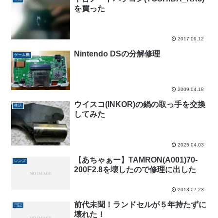
を買った
2017.09.12
Nintendo DSの分解修理
ゲーム機
2009.04.18
ウイスコ(INKOR)の鍋の取っ手を交換
生活
してみた
2025.04.03
【あちゃぁー】TAMRON(A001)70-
レンズ
200F2.8を壊したので修理に出した
2013.07.23
前代未聞！ランドセルが５年持たずに
日記
壊れた！