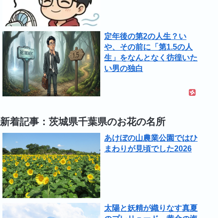
定年後の第2の人生？い
や、その前に「第1.5の人
生」をなんとなく彷徨いた
い男の独白
新着記事：茨城県千葉県のお花の名所
あけぼの山農業公園ではひ
まわりが見頃でした2026
太陽と妖精が織りなす真夏