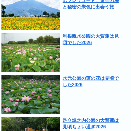
のプレリュード、黄金の海
と秘密の朱色に出会う旅
利根親水公園の大賀蓮は見
頃でした2026
水元公園の蓮の花は見頃で
した2026
足立堀之内公園の大賀蓮は
見頃ちょい過ぎ2026