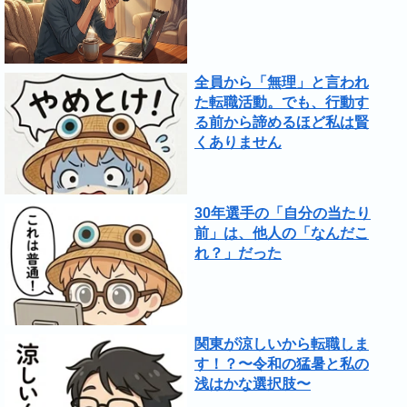
全員から「無理」と言われ
た転職活動。でも、行動す
る前から諦めるほど私は賢
くありません
30年選手の「自分の当たり
前」は、他人の「なんだこ
れ？」だった
関東が涼しいから転職しま
す！？〜令和の猛暑と私の
浅はかな選択肢〜