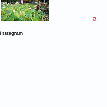
Instagram
#
#
#
バ
バ
バ
ラ
ラ
ラ
#
#
#
バ
バ
バ
ラ
ラ
ラ