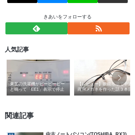
きあいをフォローする
人気記事
東芝の洗濯機がピーピーピー
【レビュー】眼鏡市場で中近
と鳴って「EE1」表示で停止
両用メガネを作った話３本目
関連記事
中古ノートパソコン(TOSHIBA_RX3)
本体