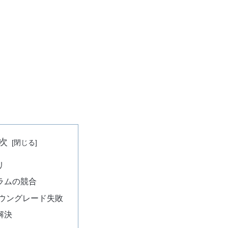
次
リ
ラムの競合
ダウングレード失敗
解決