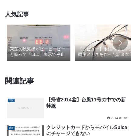
人気記事
東芝の洗濯機がピーピーピー
【レビュー】眼鏡市場で中近
と鳴って「EE1」表示で停止
両用メガネを作った話３本目
関連記事
【帰省2014盆】台風11号の中での新
日記
幹線
2014.08.16
クレジットカードからモバイルSuica
鉄道
にチャージできない