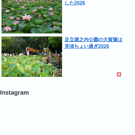
した2026
足立堀之内公園の大賀蓮は
見頃ちょい過ぎ2026
Instagram
#
#
#
バ
バ
バ
ラ
ラ
ラ