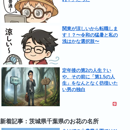
関東が涼しいから転職しま
す！？〜令和の猛暑と私の
浅はかな選択肢〜
定年後の第2の人生？い
や、その前に「第1.5の人
生」をなんとなく彷徨いた
い男の独白
新着記事：茨城県千葉県のお花の名所