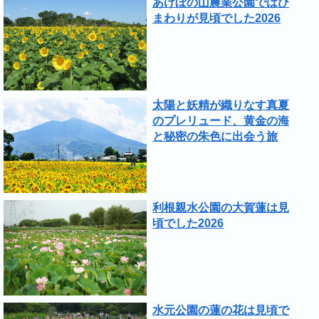
あけぼの山農業公園ではひ
まわりが見頃でした2026
太陽と妖精が織りなす真夏
のプレリュード、黄金の海
と秘密の朱色に出会う旅
利根親水公園の大賀蓮は見
頃でした2026
水元公園の蓮の花は見頃で