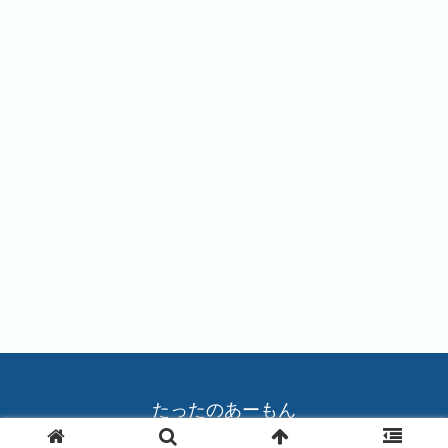
#
#
#
バ
バ
バ
ラ
ラ
ラ
#
#
#
バ
チ
チ
ラ
ュ
ュ
ー
ー
リ
リ
ッ
ッ
プ
プ
たったのあーもん
© 2004 たったのあーもん.