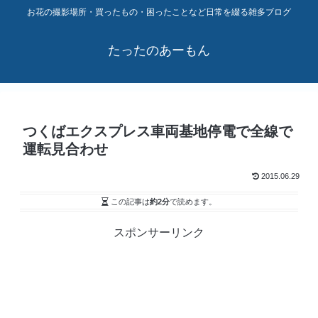
お花の撮影場所・買ったもの・困ったことなど日常を綴る雑多ブログ
たったのあーもん
つくばエクスプレス車両基地停電で全線で
運転見合わせ
2015.06.29
この記事は
約2分
で読めます。
スポンサーリンク