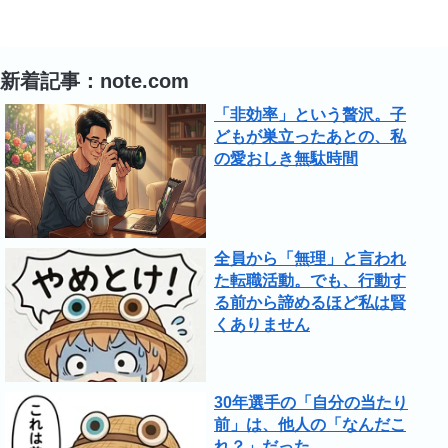
新着記事：note.com
「非効率」という贅沢。子
どもが巣立ったあとの、私
の愛おしき無駄時間
全員から「無理」と言われ
た転職活動。でも、行動す
る前から諦めるほど私は賢
くありません
30年選手の「自分の当たり
前」は、他人の「なんだこ
れ？」だった