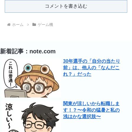
コメントを書き込む
ホーム
ゲーム機
新着記事：note.com
30年選手の「自分の当たり
前」は、他人の「なんだこ
れ？」だった
関東が涼しいから転職しま
す！？〜令和の猛暑と私の
浅はかな選択肢〜