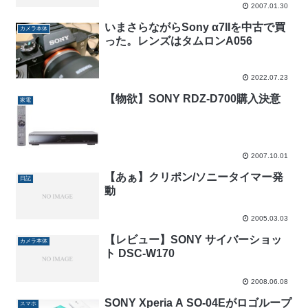
2007.01.30
いまさらながらSony α7IIを中古で買
カメラ本体
った。レンズはタムロンA056
2022.07.23
【物欲】SONY RDZ-D700購入決意
家電
2007.10.01
【あぁ】クリポン/ソニータイマー発
日記
動
2005.03.03
【レビュー】SONY サイバーショッ
カメラ本体
ト DSC-W170
2008.06.08
SONY Xperia A SO-04Eがロゴループ
スマホ