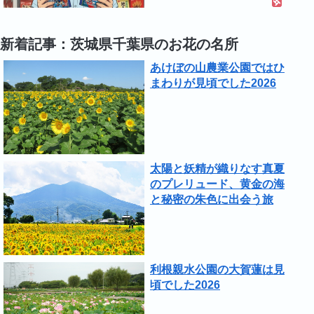
新着記事：茨城県千葉県のお花の名所
あけぼの山農業公園ではひ
まわりが見頃でした2026
太陽と妖精が織りなす真夏
のプレリュード、黄金の海
と秘密の朱色に出会う旅
利根親水公園の大賀蓮は見
頃でした2026