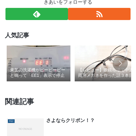
きあいをフォローする
人気記事
東芝の洗濯機がピーピーピー
【レビュー】眼鏡市場で中近
と鳴って「EE1」表示で停止
両用メガネを作った話３本目
関連記事
さよならクリポン！？
日記