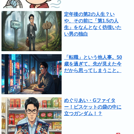
定年後の第2の人生？い
や、その前に「第1.5の人
生」をなんとなく彷徨いた
い男の独白
「転職」という他人事。50
歳を過ぎて、先が見えた今
だから思ってしまうこと。
めぐりあい・Gファイタ
ー！ビスケットの袋の中に
立つガンダム！？