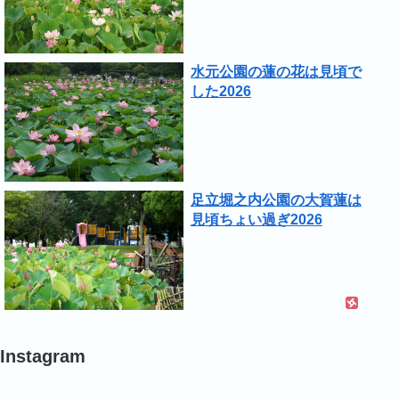
水元公園の蓮の花は見頃で
した2026
足立堀之内公園の大賀蓮は
見頃ちょい過ぎ2026
Instagram
#
#
#