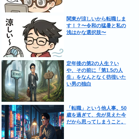
関東が涼しいから転職しま
す！？〜令和の猛暑と私の
浅はかな選択肢〜
定年後の第2の人生？い
や、その前に「第1.5の人
生」をなんとなく彷徨いた
い男の独白
「転職」という他人事。50
歳を過ぎて、先が見えた今
だから思ってしまうこと。