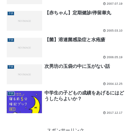
2007.07.19
【赤ちゃん】定期健診/停留睾丸
子供
2005.03.10
【菌】溶連菌感染症と水疱瘡
子供
2006.05.19
次男坊の玉袋の中に玉がない話
子供
2004.12.25
中学生の子どもの成績をあげるにはど
子供
うしたらよいか？
2017.12.17
スポンサーリンク