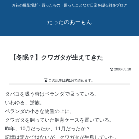
お花の撮影場所・買ったもの・困ったことなど日常を綴る雑多ブログ
たったのあーもん
【冬眠？】クワガタが生えてきた
2006.03.18
この記事は
約1分
で読めます。
タバコを吸う時はベランダで吸っている。
いわゆる、蛍族。
ベランダの小さな物置の上に、
クワガタを飼っていた飼育ケースを置いている。
昨年、10月だったか、11月だったか？
記憶は定かではないが、クワガタが生息していた。