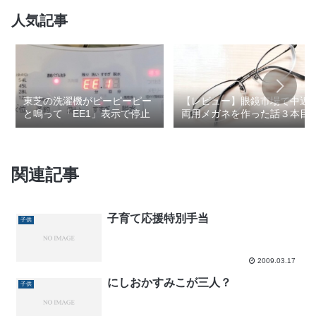
人気記事
東芝の洗濯機がピーピーピー
【レビュー】眼鏡市場で中近
と鳴って「EE1」表示で停止
両用メガネを作った話３本目
関連記事
子育て応援特別手当
子供
2009.03.17
にしおかすみこが三人？
子供