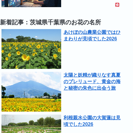
新着記事：茨城県千葉県のお花の名所
あけぼの山農業公園ではひ
まわりが見頃でした2026
太陽と妖精が織りなす真夏
のプレリュード、黄金の海
と秘密の朱色に出会う旅
利根親水公園の大賀蓮は見
頃でした2026