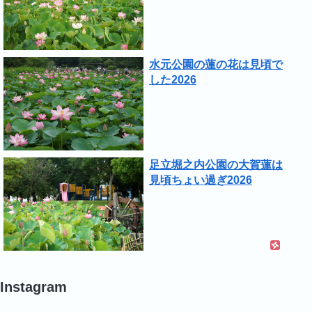
水元公園の蓮の花は見頃で
した2026
足立堀之内公園の大賀蓮は
見頃ちょい過ぎ2026
Instagram
#
#
#