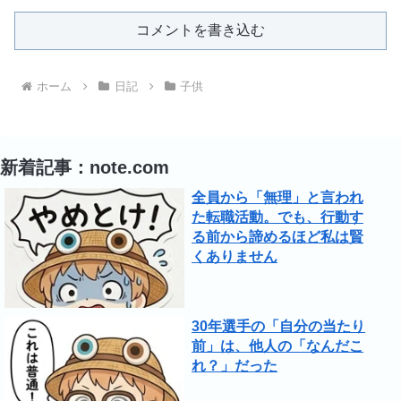
コメントを書き込む
ホーム
日記
子供
新着記事：note.com
全員から「無理」と言われ
た転職活動。でも、行動す
る前から諦めるほど私は賢
くありません
30年選手の「自分の当たり
前」は、他人の「なんだこ
れ？」だった