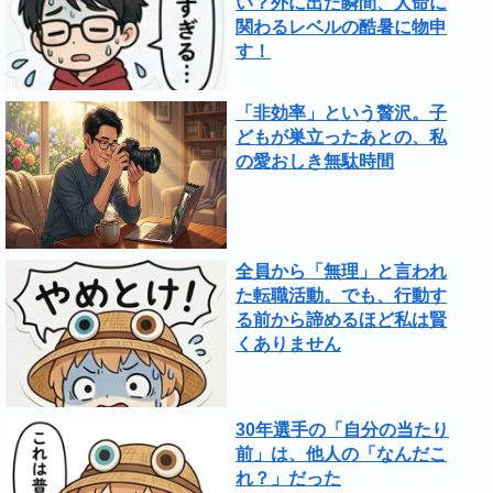
い？外に出た瞬間、人命に
関わるレベルの酷暑に物申
す！
「非効率」という贅沢。子
どもが巣立ったあとの、私
の愛おしき無駄時間
全員から「無理」と言われ
た転職活動。でも、行動す
る前から諦めるほど私は賢
くありません
30年選手の「自分の当たり
前」は、他人の「なんだこ
れ？」だった