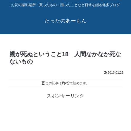
お花の撮影場所・買ったもの・困ったことなど日常を綴る雑多ブログ
たったのあーもん
親が死ぬということ18 人間なかなか死な
ないもの
2013.01.26
この記事は
約2分
で読めます。
スポンサーリンク