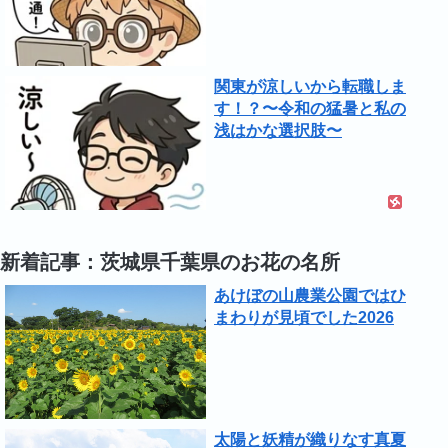
関東が涼しいから転職しま
す！？〜令和の猛暑と私の
浅はかな選択肢〜
新着記事：茨城県千葉県のお花の名所
あけぼの山農業公園ではひ
まわりが見頃でした2026
太陽と妖精が織りなす真夏