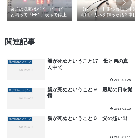
東芝の洗濯機がピーピーピー
【レビュー】眼鏡市場で中近
と鳴って「EE1」表示で停止
両用メガネを作った話３本目
関連記事
親が死ぬということ17 母と弟の真
親が死ぬということ
ん中で
2013.01.25
親が死ぬということ９ 最期の日を覚
親が死ぬということ
悟
2013.01.15
親が死ぬということ６ 父の想い出
親が死ぬということ
2013.01.11