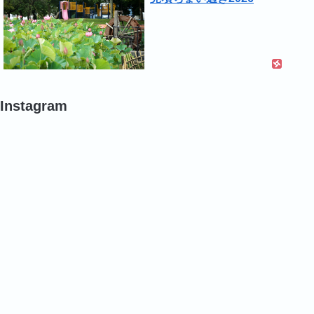
Instagram
#
#
#
ポ
ポ
バ
ピ
ピ
ラ
ー
ー
#
#
#
バ
バ
バ
ラ
ラ
ラ