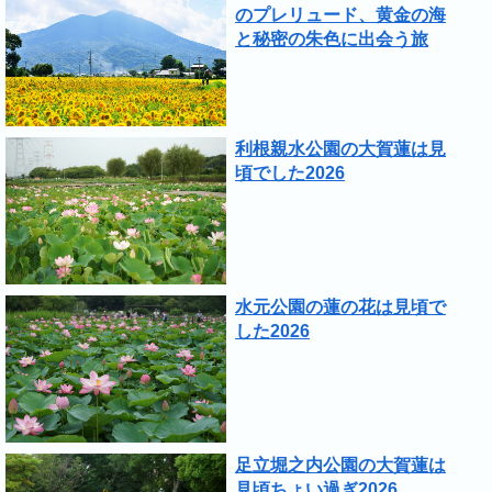
のプレリュード、黄金の海
と秘密の朱色に出会う旅
利根親水公園の大賀蓮は見
頃でした2026
水元公園の蓮の花は見頃で
した2026
足立堀之内公園の大賀蓮は
見頃ちょい過ぎ2026