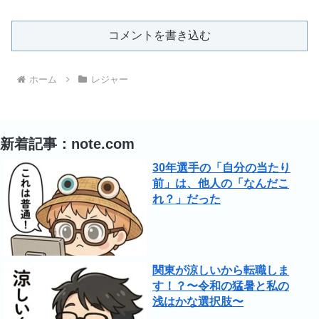
コメントを書き込む
ホーム
レジャー
新着記事：note.com
30年選手の「自分の当たり
前」は、他人の「なんだこ
れ？」だった
関東が涼しいから転職しま
す！？〜令和の猛暑と私の
浅はかな選択肢〜