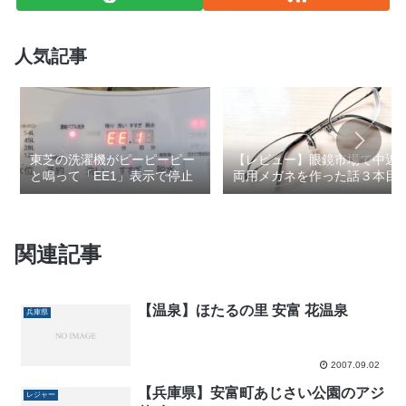
人気記事
東芝の洗濯機がピーピーピー
【レビュー】眼鏡市場で中近
と鳴って「EE1」表示で停止
両用メガネを作った話３本目
関連記事
【温泉】ほたるの里 安富 花温泉
兵庫県
2007.09.02
【兵庫県】安富町あじさい公園のアジ
レジャー