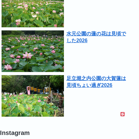
水元公園の蓮の花は見頃で
した2026
足立堀之内公園の大賀蓮は
見頃ちょい過ぎ2026
Instagram