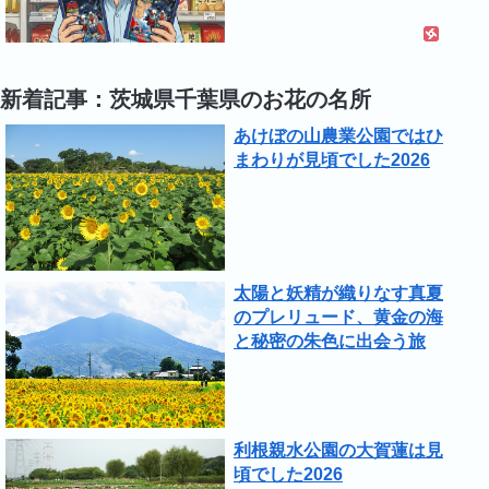
新着記事：茨城県千葉県のお花の名所
あけぼの山農業公園ではひ
まわりが見頃でした2026
太陽と妖精が織りなす真夏
のプレリュード、黄金の海
と秘密の朱色に出会う旅
利根親水公園の大賀蓮は見
頃でした2026