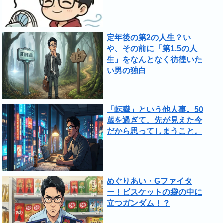
定年後の第2の人生？い
や、その前に「第1.5の人
生」をなんとなく彷徨いた
い男の独白
「転職」という他人事。50
歳を過ぎて、先が見えた今
だから思ってしまうこと。
めぐりあい・Gファイタ
ー！ビスケットの袋の中に
立つガンダム！？