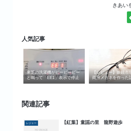
きあい
人気記事
東芝の洗濯機がピーピーピー
【レビュー】眼鏡市
と鳴って「EE1」表示で停止
両用メガネを作った
関連記事
【紅葉】童謡の里 龍野遊歩
レジャー