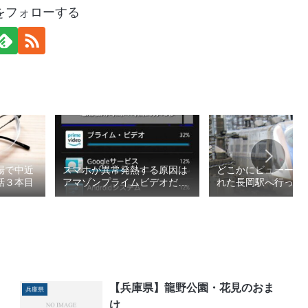
をフォローする
場で中近
スマホが異常発熱する原因は
どこかにビューーン
話３本目
アマゾンプライムビデオだっ
れた長岡駅へ行って
た
2026春1/4
【兵庫県】龍野公園・花見のおま
兵庫県
け