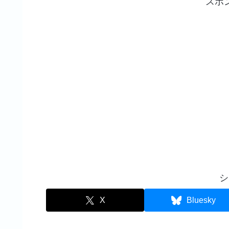
スポ
シ
X
Bluesky