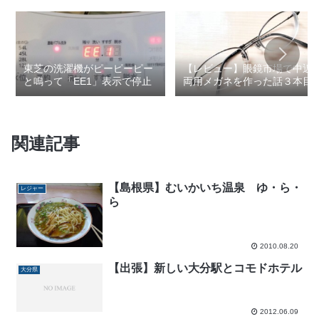
東芝の洗濯機がピーピーピー
【レビュー】眼鏡市場で中近
と鳴って「EE1」表示で停止
両用メガネを作った話３本目
関連記事
【島根県】むいかいち温泉 ゆ・ら・
レジャー
ら
2010.08.20
【出張】新しい大分駅とコモドホテル
大分県
2012.06.09