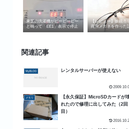
東芝の洗濯機がピーピーピー
【レビュー】眼鏡市
と鳴って「EE1」表示で停止
両用メガネを作った
関連記事
レンタルサーバーが使えない
MyBLOG
2009.10.
【永久保証】MicroSDカードが
メモリ
れたので修理に出してみた（2回
目）
2016.10.