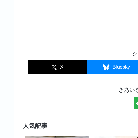
シ
X
Bluesky
きあい
人気記事