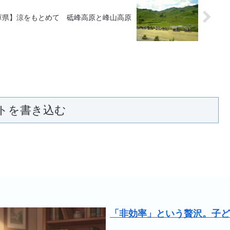
庫県】涼をもとめて 砥峰高原と峰山高原
トを書き込む
「非効率」という贅沢。子ど