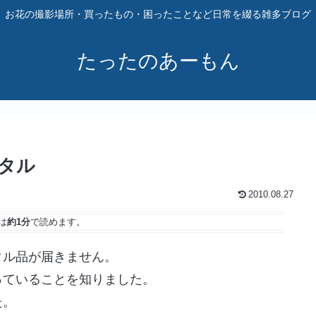
お花の撮影場所・買ったもの・困ったことなど日常を綴る雑多ブログ
たったのあーもん
タル
2010.08.27
は
約1分
で読めます。
タル品が届きません。
っていることを知りました。
た。