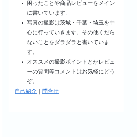
困ったことや商品レビューをメイン
に書いています。
写真の撮影は茨城・千葉・埼玉を中
！で選ば
電話番号１６１ってなんなん
【レビュー】眼鏡市
きました
だ？
レスフリー遠近両用
心に行っていきます。その他くだら
作った話
ないことをダラダラと書いていま
す。
オススメの撮影ポイントとかレビュ
ーの質問等コメントはお気軽にどう
ぞ。
自己紹介
｜
問合せ