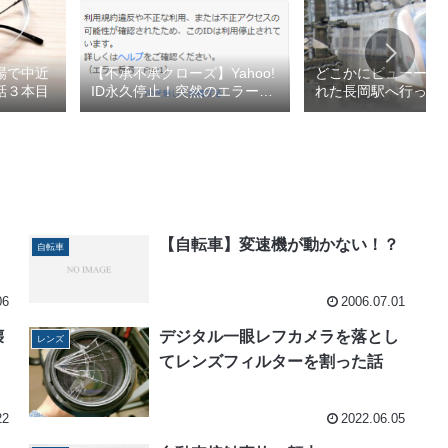
場で中近
【不承不承クローズ】Yahoo!
どこかにビューーン
話３本目
ID永久停止！突然のエラー
れた長岡駅へ行って
F001との戦い
2026春1/4
【自転車】変速機が動かない！？
自転車
06
2006.07.01
壊
デジタル一眼レフカメラを落とし
レンズ
てレンズフィルターを割った話
22
2022.06.05