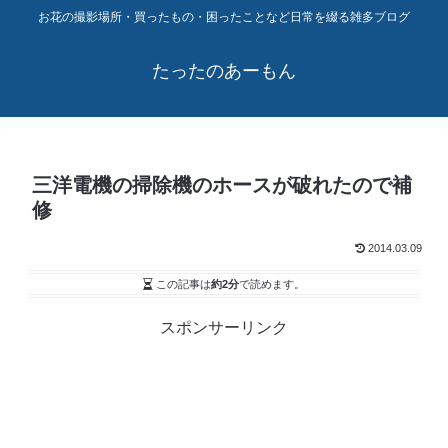
お花の撮影場所・買ったもの・困ったことなど日常を綴る雑多ブログ
たったのあーもん
三洋電機の掃除機のホースが破れたので補
修
2014.03.09
この記事は
約2分
で読めます。
スポンサーリンク