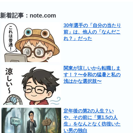
新着記事：note.com
30年選手の「自分の当たり
前」は、他人の「なんだこ
れ？」だった
関東が涼しいから転職しま
す！？〜令和の猛暑と私の
浅はかな選択肢〜
定年後の第2の人生？い
や、その前に「第1.5の人
生」をなんとなく彷徨いた
い男の独白