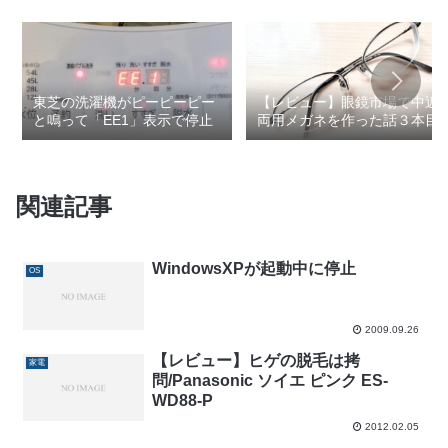
東芝の洗濯機がピーピーピー
【レビュー】眼鏡市場で中近
と鳴って「EE1」表示で停止
両用メガネを作った話３本目
関連記事
WindowsXPが起動中に停止
OS
2009.09.26
【レビュー】ヒゲの脱毛は拷
家電
問/Panasonic ソイエ ピンク ES-
WD88-P
2012.02.05