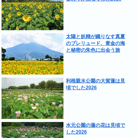
太陽と妖精が織りなす真夏
のプレリュード、黄金の海
と秘密の朱色に出会う旅
利根親水公園の大賀蓮は見
頃でした2026
水元公園の蓮の花は見頃で
した2026