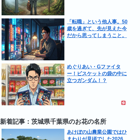
「転職」という他人事。50
歳を過ぎて、先が見えた今
だから思ってしまうこと。
めぐりあい・Gファイタ
ー！ビスケットの袋の中に
立つガンダム！？
新着記事：茨城県千葉県のお花の名所
あけぼの山農業公園ではひ
まわりが見頃でした2026