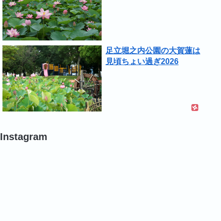
足立堀之内公園の大賀蓮は
見頃ちょい過ぎ2026
Instagram
#
#
#
バ
バ
バ
ラ
ラ
ラ