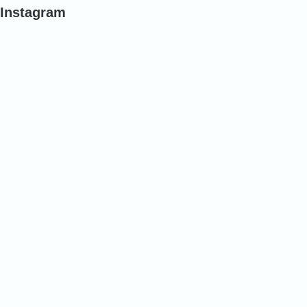
Instagram
#
#
#
バ
ポ
ポ
ラ
ピ
ピ
ー
ー
#
#
#
バ
バ
バ
ラ
ラ
ラ
#
#
#
バ
バ
バ
ラ
ラ
ラ