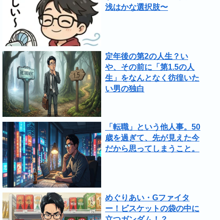
浅はかな選択肢〜
定年後の第2の人生？い
や、その前に「第1.5の人
生」をなんとなく彷徨いた
い男の独白
「転職」という他人事。50
歳を過ぎて、先が見えた今
だから思ってしまうこと。
めぐりあい・Gファイタ
ー！ビスケットの袋の中に
立つガンダム！？