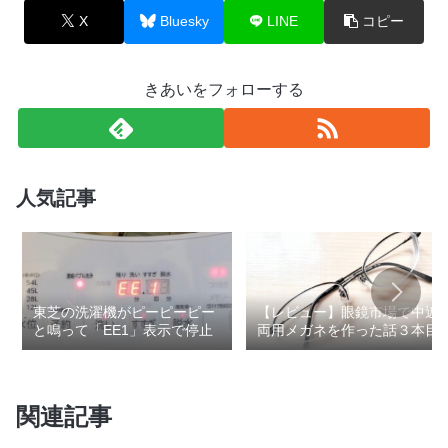
X
Bluesky
LINE
コピー
きあいをフォローする
人気記事
東芝の洗濯機がピーピーピー
【レビュー】眼鏡市場で中近
と鳴って「EE1」表示で停止
両用メガネを作った話３本目
関連記事