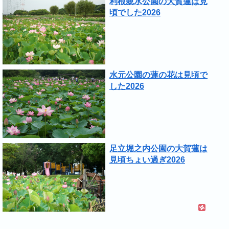
利根親水公園の大賀蓮は見
頃でした2026
水元公園の蓮の花は見頃で
した2026
足立堀之内公園の大賀蓮は
見頃ちょい過ぎ2026