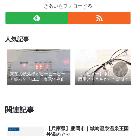
きあいをフォローする
人気記事
東芝の洗濯機がピーピーピー
【レビュー】眼鏡市場で中近
と鳴って「EE1」表示で停止
両用メガネを作った話３本目
関連記事
【兵庫県】豊岡市｜城崎温泉温泉王国
レジャー
外湯めぐり