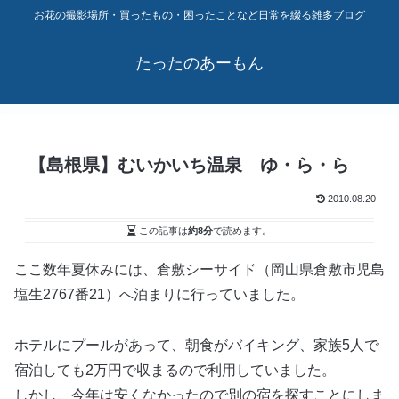
お花の撮影場所・買ったもの・困ったことなど日常を綴る雑多ブログ
たったのあーもん
【島根県】むいかいち温泉 ゆ・ら・ら
2010.08.20
この記事は
約8分
で読めます。
ここ数年夏休みには、倉敷シーサイド（岡山県倉敷市児島
塩生2767番21）へ泊まりに行っていました。
ホテルにプールがあって、朝食がバイキング、家族5人で
宿泊しても2万円で収まるので利用していました。
しかし、今年は安くなかったので別の宿を探すことにしま