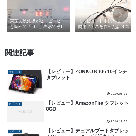
東芝の洗濯機がピーピーピー
【レビュー】眼鏡市場で中近
と鳴って「EE1」表示で停止
両用メガネを作った話３本目
関連記事
【レビュー】ZONKO K106 10インチ
タブレット
タブレット
2020.05.23
【レビュー】AmazonFire タブレット
タブレット
8GB
2016.12.22
【レビュー】デュアルブートタブレッ
タブレット