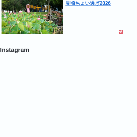
見頃ちょい過ぎ2026
Instagram
#
#
#
バ
バ
バ
ラ
ラ
ラ
#
#
#
バ
バ
バ
ラ
ラ
ラ