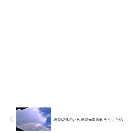
網膜裂孔のため網膜光凝固術をうけた話