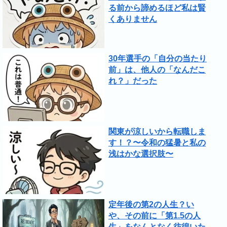
る前から諦めるほど私は賢
くありません
30年選手の「自分の当たり
前」は、他人の「なんだこ
れ？」だった
関東が涼しいから転職しま
す！？〜令和の猛暑と私の
浅はかな選択肢〜
定年後の第2の人生？い
や、その前に「第1.5の人
生」をなんとなく彷徨いた