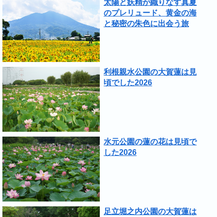
太陽と妖精が織りなす真夏
のプレリュード、黄金の海
と秘密の朱色に出会う旅
利根親水公園の大賀蓮は見
頃でした2026
水元公園の蓮の花は見頃で
した2026
足立堀之内公園の大賀蓮は