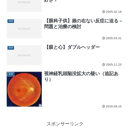
2005.02.19
【眼科子供】娘の右ない反症に迫る –
健康
問題と治療の検討
2005.03.31
【眼と心】ダブルヘッダー
健康
2005.11.23
視神経乳頭陥没拡大の疑い（追記あ
健康
り）
2016.09.10
スポンサーリンク