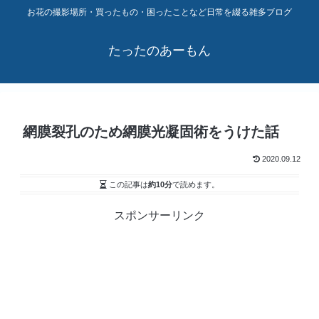
お花の撮影場所・買ったもの・困ったことなど日常を綴る雑多ブログ
たったのあーもん
網膜裂孔のため網膜光凝固術をうけた話
2020.09.12
この記事は
約10分
で読めます。
スポンサーリンク