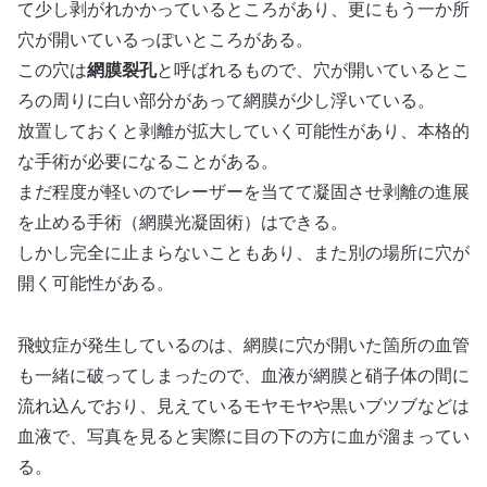
て少し剥がれかかっているところがあり、更にもう一か所
穴が開いているっぽいところがある。
この穴は
網膜裂孔
と呼ばれるもので、穴が開いているとこ
ろの周りに白い部分があって網膜が少し浮いている。
放置しておくと剥離が拡大していく可能性があり、本格的
な手術が必要になることがある。
まだ程度が軽いのでレーザーを当てて凝固させ剥離の進展
を止める手術（網膜光凝固術）はできる。
しかし完全に止まらないこともあり、また別の場所に穴が
開く可能性がある。
飛蚊症が発生しているのは、網膜に穴が開いた箇所の血管
も一緒に破ってしまったので、血液が網膜と硝子体の間に
流れ込んでおり、見えているモヤモヤや黒いブツブなどは
血液で、写真を見ると実際に目の下の方に血が溜まってい
る。