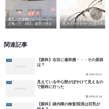
東芝の洗濯機がピーピーピー
【レビュー】眼鏡市場で中近
と鳴って「EE1」表示で停止
両用メガネを作った話３本目
関連記事
【眼科】右目に違和感・・・その原因
健康
は？
2005.05.01
見えている中心部がぼやけて見えるの
健康
で眼科に行った
2006.02.18
【眼科】緑内障の検査/院長は巨乳が
健康
好き？