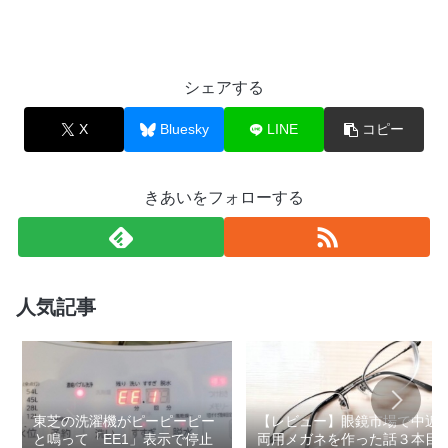
シェアする
X
Bluesky
LINE
コピー
きあいをフォローする
人気記事
東芝の洗濯機がピーピーピー
【レビュー】眼鏡市場で中近
と鳴って「EE1」表示で停止
両用メガネを作った話３本目