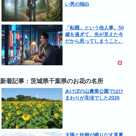
い男の独白
「転職」という他人事。50
歳を過ぎて、先が見えた今
だから思ってしまうこと。
新着記事：茨城県千葉県のお花の名所
あけぼの山農業公園ではひ
まわりが見頃でした2026
太陽と妖精が織りなす真夏