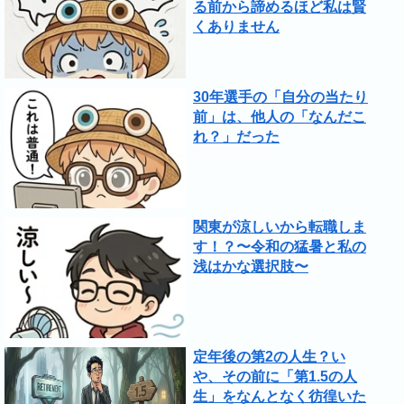
る前から諦めるほど私は賢
くありません
30年選手の「自分の当たり
前」は、他人の「なんだこ
れ？」だった
関東が涼しいから転職しま
す！？〜令和の猛暑と私の
浅はかな選択肢〜
定年後の第2の人生？い
や、その前に「第1.5の人
生」をなんとなく彷徨いた