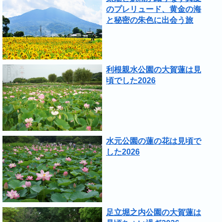
のプレリュード、黄金の海
と秘密の朱色に出会う旅
利根親水公園の大賀蓮は見
頃でした2026
水元公園の蓮の花は見頃で
した2026
足立堀之内公園の大賀蓮は