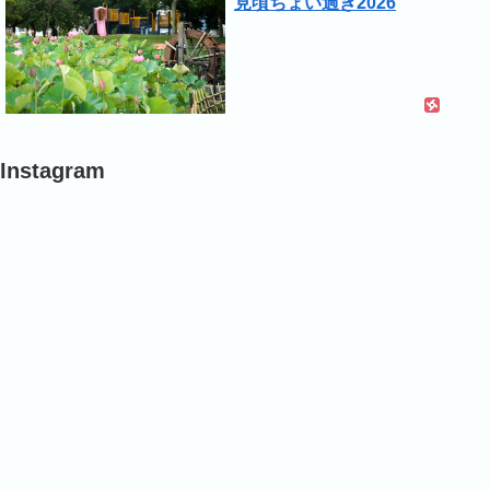
見頃ちょい過ぎ2026
Instagram
#
#
#
蓮
ポ
バ
の
ピ
ラ
葉
ー
#
#
#
バ
バ
バ
ラ
ラ
ラ