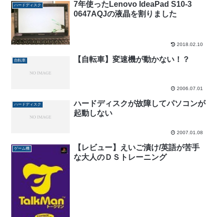
7年使ったLenovo IdeaPad S10-3
ハードディスク
0647AQJの液晶を割りました
2018.02.10
【自転車】変速機が動かない！？
自転車
2006.07.01
ハードディスクが故障してパソコンが
ハードディスク
起動しない
2007.01.08
【レビュー】えいご漬け/英語が苦手
ゲーム機
な大人のＤＳトレーニング