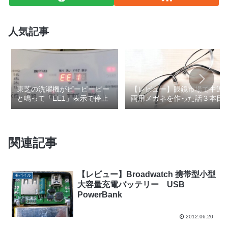
人気記事
東芝の洗濯機がピーピーピー
【レビュー】眼鏡市場で中近
と鳴って「EE1」表示で停止
両用メガネを作った話３本目
関連記事
【レビュー】Broadwatch 携帯型小型
モバイル
大容量充電バッテリー USB
PowerBank
2012.06.20