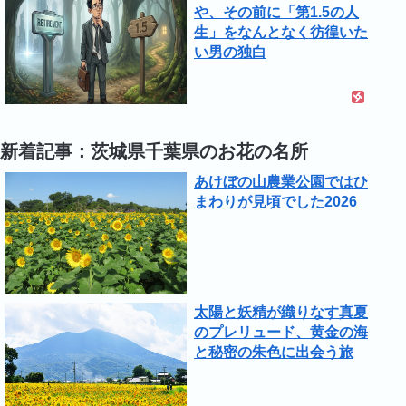
や、その前に「第1.5の人
生」をなんとなく彷徨いた
い男の独白
新着記事：茨城県千葉県のお花の名所
あけぼの山農業公園ではひ
まわりが見頃でした2026
太陽と妖精が織りなす真夏
のプレリュード、黄金の海
と秘密の朱色に出会う旅