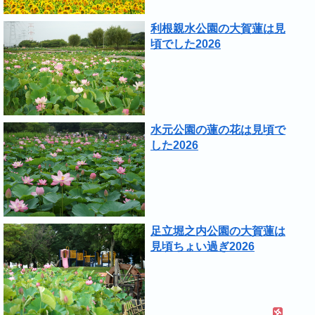
利根親水公園の大賀蓮は見
頃でした2026
水元公園の蓮の花は見頃で
した2026
足立堀之内公園の大賀蓮は
見頃ちょい過ぎ2026