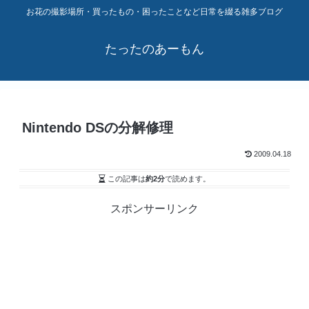
お花の撮影場所・買ったもの・困ったことなど日常を綴る雑多ブログ
たったのあーもん
Nintendo DSの分解修理
2009.04.18
この記事は
約2分
で読めます。
スポンサーリンク