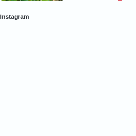
Instagram
#
#
#
バ
バ
バ
ラ
ラ
ラ
#
#
#
バ
バ
バ
ラ
ラ
ラ
#
#
#
バ
チ
チ
ラ
ュ
ュ