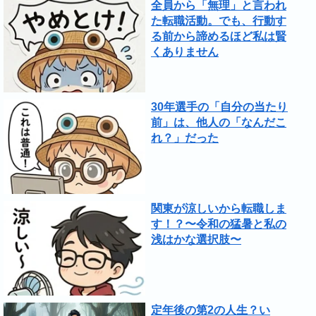
全員から「無理」と言われ
た転職活動。でも、行動す
る前から諦めるほど私は賢
くありません
30年選手の「自分の当たり
前」は、他人の「なんだこ
れ？」だった
関東が涼しいから転職しま
す！？〜令和の猛暑と私の
浅はかな選択肢〜
定年後の第2の人生？い