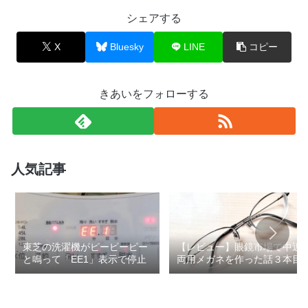
シェアする
X
Bluesky
LINE
コピー
きあいをフォローする
人気記事
東芝の洗濯機がピーピーピー
【レビュー】眼鏡市場で中近
と鳴って「EE1」表示で停止
両用メガネを作った話３本目