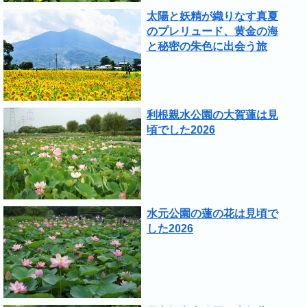
太陽と妖精が織りなす真夏
のプレリュード、黄金の海
と秘密の朱色に出会う旅
利根親水公園の大賀蓮は見
頃でした2026
水元公園の蓮の花は見頃で
した2026