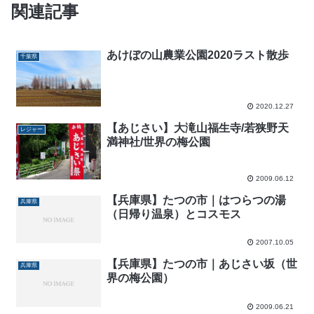
関連記事
あけぼの山農業公園2020ラスト散歩
千葉県
2020.12.27
【あじさい】大滝山福生寺/若狭野天
レジャー
満神社/世界の梅公園
2009.06.12
【兵庫県】たつの市｜はつらつの湯
兵庫県
（日帰り温泉）とコスモス
2007.10.05
【兵庫県】たつの市｜あじさい坂（世
兵庫県
界の梅公園）
2009.06.21