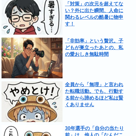
「対策」の次元を超えてな
い？外に出た瞬間、人命に
関わるレベルの酷暑に物申
す！
「非効率」という贅沢。子
どもが巣立ったあとの、私
の愛おしき無駄時間
全員から「無理」と言われ
た転職活動。でも、行動す
る前から諦めるほど私は賢
くありません
30年選手の「自分の当たり
前」は、他人の「なんだこ