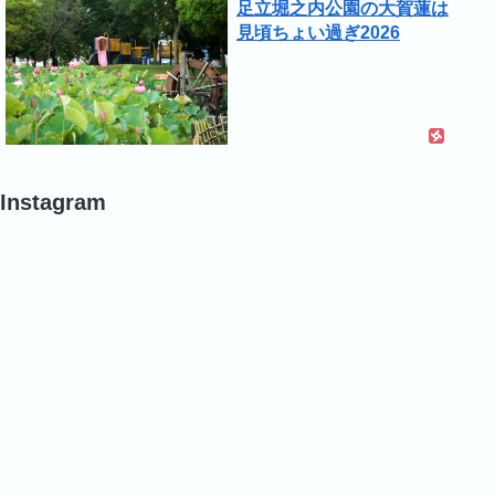
足立堀之内公園の大賀蓮は
見頃ちょい過ぎ2026
Instagram
#
#
#
バ
バ
バ
ラ
ラ
ラ
#
#
#
バ
バ
バ
ラ
ラ
ラ