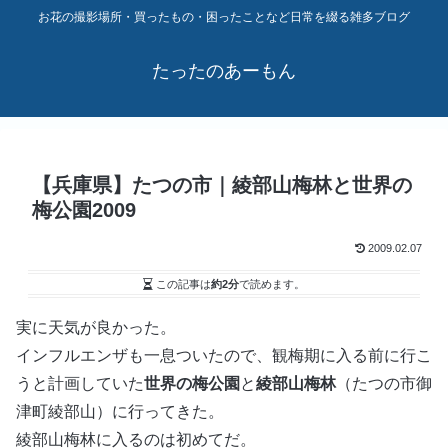
お花の撮影場所・買ったもの・困ったことなど日常を綴る雑多ブログ
たったのあーもん
【兵庫県】たつの市｜綾部山梅林と世界の
梅公園2009
2009.02.07
この記事は
約2分
で読めます。
実に天気が良かった。
インフルエンザも一息ついたので、観梅期に入る前に行こ
うと計画していた
世界の梅公園
と
綾部山梅林
（たつの市御
津町綾部山）に行ってきた。
綾部山梅林に入るのは初めてだ。