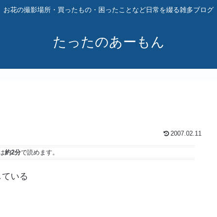
お花の撮影場所・買ったもの・困ったことなど日常を綴る雑多ブログ
たったのあーもん
2007.02.11
は
約2分
で読めます。
している