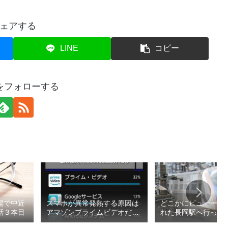
ェアする
LINE
コピー
をフォローする
場で中近
スマホが異常発熱する原因は
どこかにビューーン
話３本目
アマゾンプライムビデオだっ
れた長岡駅へ行って
た
2026春1/4