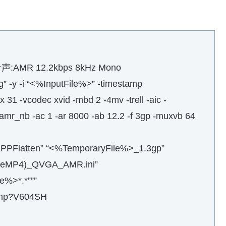
音声:AMR 12.2kbps 8kHz Mono
-y -i “<%InputFile%>” -timestamp
1 -vcodec xvid -mbd 2 -4mv -trell -aic -
 amr_nb -ac 1 -ar 8000 -ab 12.2 -f 3gp -muxvb 64
Flatten” “<%TemporaryFile%>_1.3gp”
ileMP4)_QVGA_AMR.ini”
e%>*.*”””
x.php?V604SH