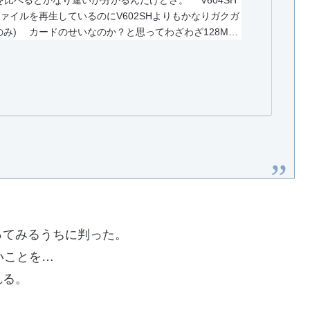
2SHを比べるとかなり違いが分かるんだけどさ。 V604SH
ァイルを再生しているのにV602SHよりもかなりガクガ
のみ) カードのせいなのか？と思ってわざわざ128MB
ってみるうちに判った。
ないことを…
れる。