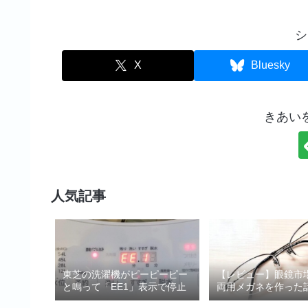
シ
X
Bluesky
きあい
人気記事
東芝の洗濯機がピーピーピー
【レビュー】眼鏡市
と鳴って「EE1」表示で停止
両用メガネを作った