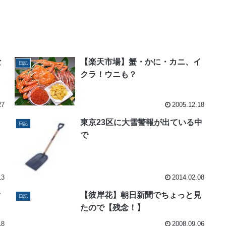
な
【楽天市場】蟹・かに・カニ、イ
日記
クラ！ウニも？
27
2005.12.18
東京23区に大雪警報が出ている中
日記
で
13
2014.02.08
ク
【彼岸花】朝日新聞でちょっと見
日記
たので【残念！】
18
2008.09.06