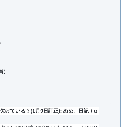
存
番)
けている？(1月9日訂正): ぬぬ。日記＋α