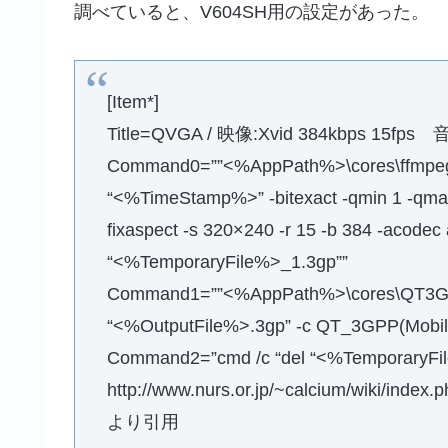
調べていると、V604SH用の設定があった。
[Item*]
Title=QVGA / 映像:Xvid 384kbps 15fps 
Command0=””<%AppPath%>\cores\ffmpeg” 
“<%TimeStamp%>” -bitexact -qmin 1 -qmax 3
fixaspect -s 320×240 -r 15 -b 384 -acodec
“<%TemporaryFile%>_1.3gp””
Command1=””<%AppPath%>\cores\QT3GPP
“<%OutputFile%>.3gp” -c QT_3GPP(Mob
Command2=”cmd /c “del “<%TemporaryFil
http://www.nurs.or.jp/~calcium/wiki/inde
より引用