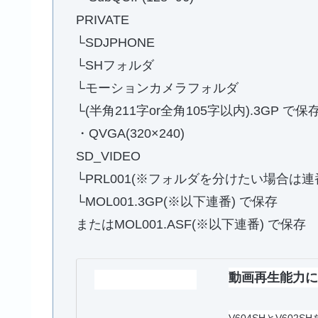
PRIVATE
└SDJPHONE
└SHフォルダ
└モーションカメラフォルダ
└(半角211字or全角105字以内).3GP で保
・QVGA(320×240)
SD_VIDEO
└PRL001(※フォルダを分けたい場合は連
└MOL001.3GP(※以下連番) で保存
またはMOL001.ASF(※以下連番) で保存
動画再生能力に欠