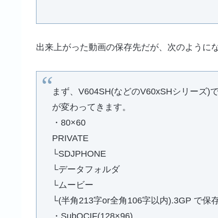
出来上がった動画の保存先だが、次のように
まず、V604SH(などのV60xSHシリ
が変わってきます。
・80×60
PRIVATE
└SDJPHONE
└データフォルダ
└ムービー
└(半角213字or全角106字以内).3GP で保
・SubQCIF(128×96)