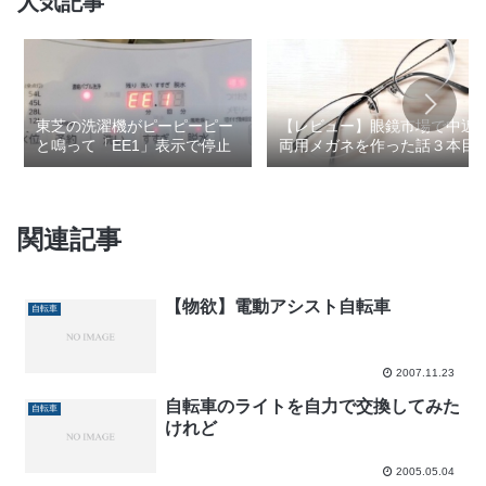
人気記事
東芝の洗濯機がピーピーピー
【レビュー】眼鏡市場で中近
と鳴って「EE1」表示で停止
両用メガネを作った話３本目
関連記事
【物欲】電動アシスト自転車
自転車
2007.11.23
自転車のライトを自力で交換してみた
自転車
けれど
2005.05.04