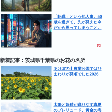
「転職」という他人事。50
歳を過ぎて、先が見えた今
だから思ってしまうこと。
新着記事：茨城県千葉県のお花の名所
あけぼの山農業公園ではひ
まわりが見頃でした2026
太陽と妖精が織りなす真夏
のプレリュード、黄金の海