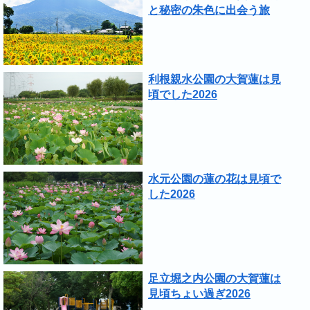
と秘密の朱色に出会う旅
利根親水公園の大賀蓮は見
頃でした2026
水元公園の蓮の花は見頃で
した2026
足立堀之内公園の大賀蓮は
見頃ちょい過ぎ2026