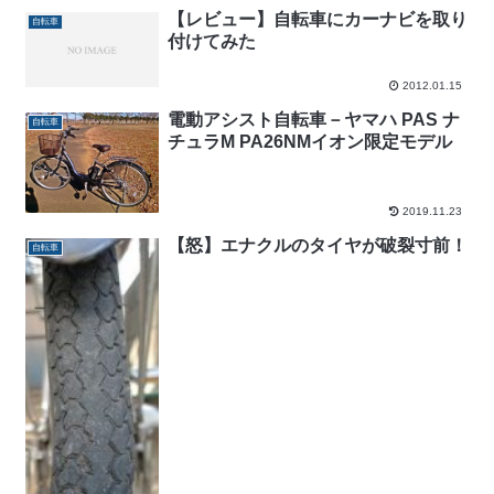
【レビュー】自転車にカーナビを取り
自転車
付けてみた
2012.01.15
電動アシスト自転車－ヤマハ PAS ナ
自転車
チュラM PA26NMイオン限定モデル
2019.11.23
【怒】エナクルのタイヤが破裂寸前！
自転車