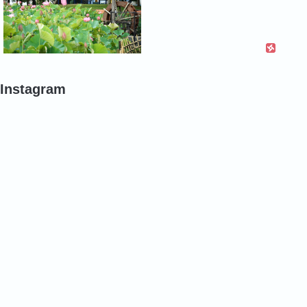
Instagram
#
#
#
ポ
ポ
バ
ピ
ピ
ラ
ー
ー
#
#
#
バ
バ
バ
ラ
ラ
ラ