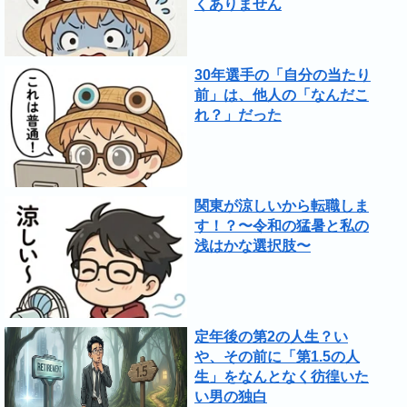
くありません
30年選手の「自分の当たり
前」は、他人の「なんだこ
れ？」だった
関東が涼しいから転職しま
す！？〜令和の猛暑と私の
浅はかな選択肢〜
定年後の第2の人生？い
や、その前に「第1.5の人
生」をなんとなく彷徨いた
い男の独白