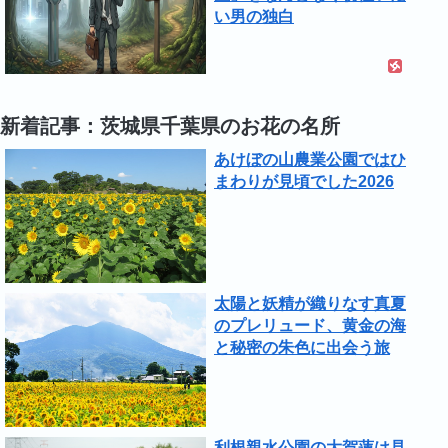
い男の独白
新着記事：茨城県千葉県のお花の名所
あけぼの山農業公園ではひ
まわりが見頃でした2026
太陽と妖精が織りなす真夏
のプレリュード、黄金の海
と秘密の朱色に出会う旅
利根親水公園の大賀蓮は見