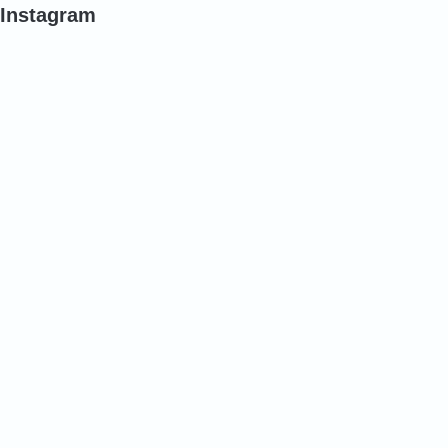
Instagram
#
#
#
バ
バ
バ
ラ
ラ
ラ
#
#
#
ポ
ポ
バ
ピ
ピ
ラ
ー
ー
#
#
#
バ
バ
バ
ラ
ラ
ラ