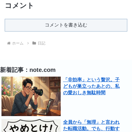
コメント
コメントを書き込む
ホーム
日記
新着記事：note.com
「非効率」という贅沢。子
どもが巣立ったあとの、私
の愛おしき無駄時間
全員から「無理」と言われ
た転職活動。でも、行動す