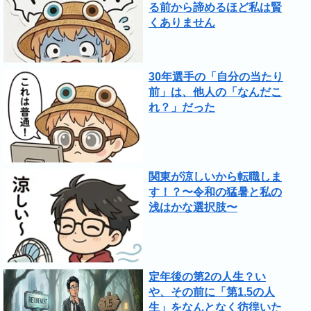
る前から諦めるほど私は賢
くありません
30年選手の「自分の当たり
前」は、他人の「なんだこ
れ？」だった
関東が涼しいから転職しま
す！？〜令和の猛暑と私の
浅はかな選択肢〜
定年後の第2の人生？い
や、その前に「第1.5の人
生」をなんとなく彷徨いた