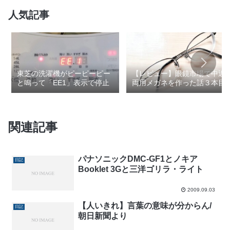
人気記事
東芝の洗濯機がピーピーピー
【レビュー】眼鏡市場で中近
と鳴って「EE1」表示で停止
両用メガネを作った話３本目
関連記事
パナソニックDMC-GF1とノキア
日記
Booklet 3Gと三洋ゴリラ・ライト
2009.09.03
【人いきれ】言葉の意味が分からん/
日記
朝日新聞より