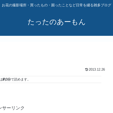
お花の撮影場所・買ったもの・困ったことなど日常を綴る雑多ブログ
たったのあーもん
2013.12.26
は
約3分
で読めます。
ンサーリンク