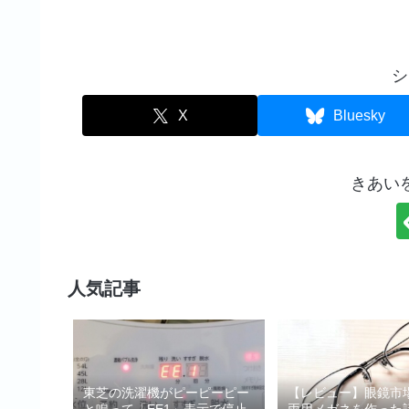
シ
X
Bluesky
きあい
人気記事
東芝の洗濯機がピーピーピー
【レビュー】眼鏡市