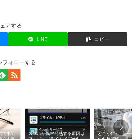
ェアする
LINE
コピー
をフォローする
場で中近
スマホが異常発熱する原因は
どこかにビューーン