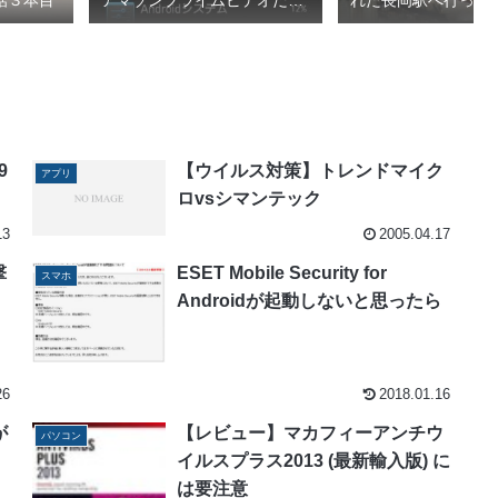
話３本目
アマゾンプライムビデオだっ
れた長岡駅へ行って
た
2026春1/4
9
【ウイルス対策】トレンドマイク
アプリ
ロvsシマンテック
13
2005.04.17
撃
ESET Mobile Security for
スマホ
Androidが起動しないと思ったら
26
2018.01.16
が
【レビュー】マカフィーアンチウ
パソコン
イルスプラス2013 (最新輸入版) に
は要注意