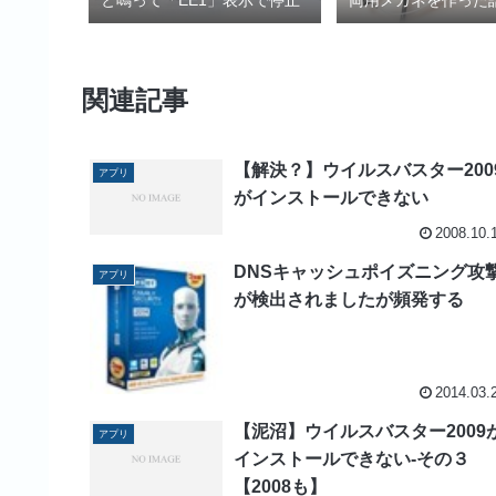
と鳴って「EE1」表示で停止
両用メガネを作った
関連記事
【解決？】ウイルスバスター200
アプリ
がインストールできない
2008.10.
DNSキャッシュポイズニング攻
アプリ
が検出されましたが頻発する
2014.03.
【泥沼】ウイルスバスター2009
アプリ
インストールできない-その３
【2008も】