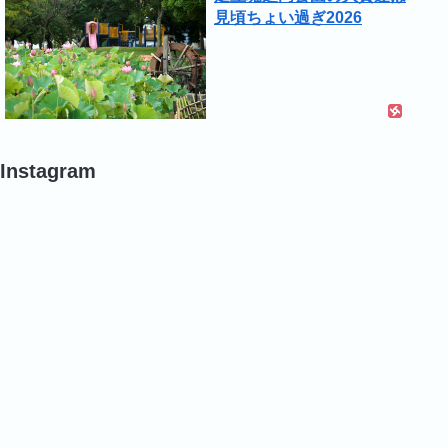
見頃ちょい過ぎ2026
Instagram
#
#
#
バ
ポ
ポ
ラ
ピ
ピ
ー
ー
#
#
#
バ
バ
バ
ラ
ラ
ラ