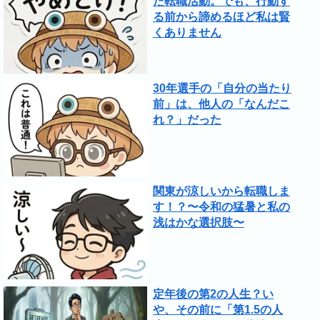
た転職活動。でも、行動す
る前から諦めるほど私は賢
くありません
30年選手の「自分の当たり
前」は、他人の「なんだこ
れ？」だった
関東が涼しいから転職しま
す！？〜令和の猛暑と私の
浅はかな選択肢〜
定年後の第2の人生？い
や、その前に「第1.5の人