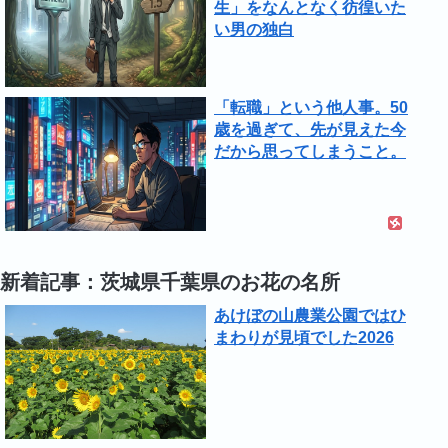
生」をなんとなく彷徨いた
い男の独白
「転職」という他人事。50
歳を過ぎて、先が見えた今
だから思ってしまうこと。
新着記事：茨城県千葉県のお花の名所
あけぼの山農業公園ではひ
まわりが見頃でした2026