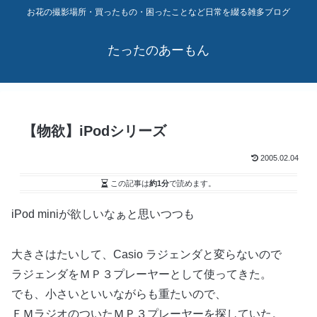
お花の撮影場所・買ったもの・困ったことなど日常を綴る雑多ブログ
たったのあーもん
【物欲】iPodシリーズ
2005.02.04
この記事は
約1分
で読めます。
iPod miniが欲しいなぁと思いつつも
大きさはたいして、Casio ラジェンダと変らないので
ラジェンダをＭＰ３プレーヤーとして使ってきた。
でも、小さいといいながらも重たいので、
ＦＭラジオのついたＭＰ３プレーヤーを探していた。