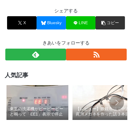
シェアする
X
Bluesky
LINE
コピー
きあいをフォローする
人気記事
東芝の洗濯機がピーピーピー
【レビュー】眼鏡市場で中近
と鳴って「EE1」表示で停止
両用メガネを作った話３本目