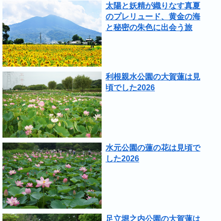
太陽と妖精が織りなす真夏
のプレリュード、黄金の海
と秘密の朱色に出会う旅
利根親水公園の大賀蓮は見
頃でした2026
水元公園の蓮の花は見頃で
した2026
足立堀之内公園の大賀蓮は