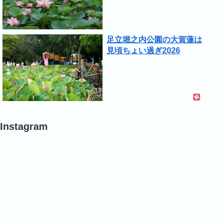
足立堀之内公園の大賀蓮は
見頃ちょい過ぎ2026
Instagram
#
#
#
ポ
ポ
バ
ピ
ピ
ラ
ー
ー
#
#
#