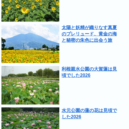
太陽と妖精が織りなす真夏
のプレリュード、黄金の海
と秘密の朱色に出会う旅
利根親水公園の大賀蓮は見
頃でした2026
水元公園の蓮の花は見頃で
した2026