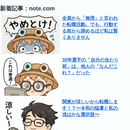
新着記事：note.com
全員から「無理」と言われ
た転職活動。でも、行動す
る前から諦めるほど私は賢
くありません
30年選手の「自分の当たり
前」は、他人の「なんだこ
れ？」だった
関東が涼しいから転職しま
す！？〜令和の猛暑と私の
浅はかな選択肢〜