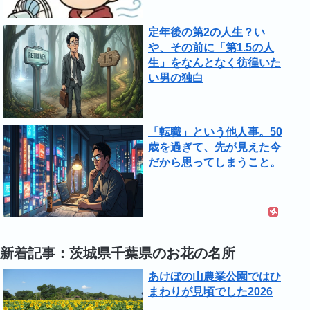
定年後の第2の人生？い
や、その前に「第1.5の人
生」をなんとなく彷徨いた
い男の独白
「転職」という他人事。50
歳を過ぎて、先が見えた今
だから思ってしまうこと。
新着記事：茨城県千葉県のお花の名所
あけぼの山農業公園ではひ
まわりが見頃でした2026