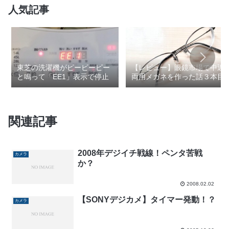
人気記事
東芝の洗濯機がピーピーピー
【レビュー】眼鏡市場で中近
と鳴って「EE1」表示で停止
両用メガネを作った話３本目
関連記事
2008年デジイチ戦線！ペンタ苦戦
カメラ
か？
2008.02.02
【SONYデジカメ】タイマー発動！？
カメラ