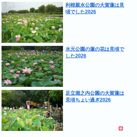
利根親水公園の大賀蓮は見
頃でした2026
水元公園の蓮の花は見頃で
した2026
足立堀之内公園の大賀蓮は
見頃ちょい過ぎ2026