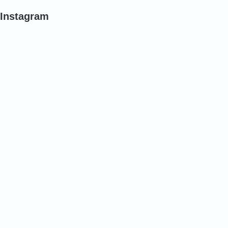
Instagram
#
#
#
ポ
バ
バ
ピ
ラ
ラ
ー
#
#
#
バ
バ
バ
ラ
ラ
ラ
#
#
#
バ
バ
チ
ラ
ラ
ュ