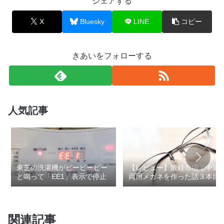
シェアする
X
Bluesky
LINE
コピー
きあいをフォローする
人気記事
東芝の洗濯機がピーピーピー
【レビュー】眼鏡市場で中近
と鳴って「EE1」表示で停止
両用メガネを作った話３本目
関連記事