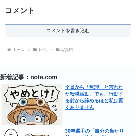
コメント
コメントを書き込む
ホーム
日記
写真館
新着記事：note.com
全員から「無理」と言われ
た転職活動。でも、行動す
る前から諦めるほど私は賢
くありません
30年選手の「自分の当たり