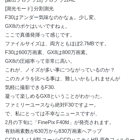
[測光モード] 分割測光
F30はアンダー気味なのかなぁ。少し変。
GX8のボケはいいですねぇ。
ここで真価発揮って感じです。
ファイルサイズは、両方ともほぼ2.7MBです。
F30は600万画素、GX8は800万画素。
GX8の圧縮率って非常に高い。
これが、ノイズが多い事につながっているのか？
このカメラを比べる事は、難しいかもしれませんが
気軽に撮影できるF30.
凝って楽しめるGX8ということがわかった。
ファミリーユースなら絶対F30ですよー。
で、私にとっては不幸なニュースですが、
2月の下旬に「FinePix F40fd」が発売されます。
有効画素数が630万から830万画素へアップ
CCDも1／1.6型 スーパｰCCDハニカムHR 原色フィルター