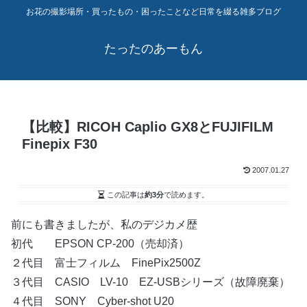
お花の撮影場所・買ったもの・困ったことなど日常を綴る雑多ブログ
たったのあーもん
【比較】RICOH Caplio GX8とFUJIFILM
Finepix F30
2007.01.27
この記事は
約3分
で読めます。
前にも書きましたが、私のデジカメ歴
初代 EPSON CP-200（売却済）
２代目 富士フィルム FinePix2500Z
３代目 CASIO LV-10 EZ-USBシリーズ（故障廃棄）
４代目 SONY Cyber-shot U20