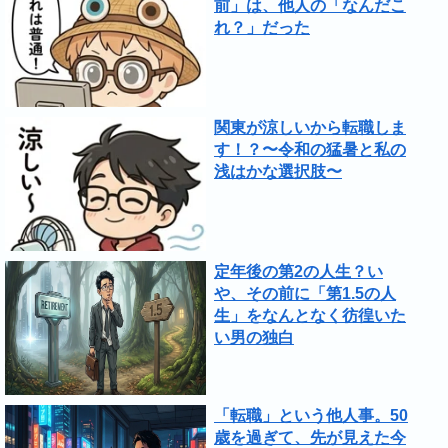
前」は、他人の「なんだこ
れ？」だった
関東が涼しいから転職しま
す！？〜令和の猛暑と私の
浅はかな選択肢〜
定年後の第2の人生？い
や、その前に「第1.5の人
生」をなんとなく彷徨いた
い男の独白
「転職」という他人事。50
歳を過ぎて、先が見えた今