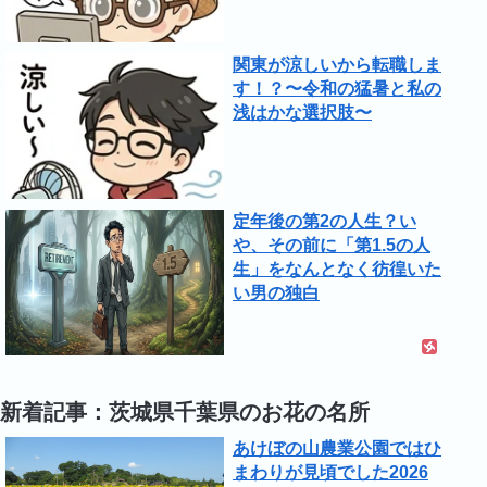
関東が涼しいから転職しま
す！？〜令和の猛暑と私の
浅はかな選択肢〜
定年後の第2の人生？い
や、その前に「第1.5の人
生」をなんとなく彷徨いた
い男の独白
新着記事：茨城県千葉県のお花の名所
あけぼの山農業公園ではひ
まわりが見頃でした2026