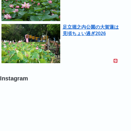
足立堀之内公園の大賀蓮は
見頃ちょい過ぎ2026
Instagram
#
#
#
ポ
ポ
バ
ピ
ピ
ラ
ー
ー