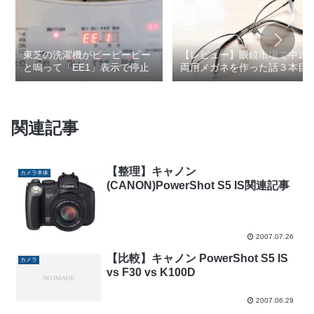
東芝の洗濯機がピーピーピー
【レビュー】眼鏡市場で中近
と鳴って「EE1」表示で停止
両用メガネを作った話３本目
関連記事
【整理】キャノン
カメラ本体
(CANON)PowerShot S5 IS関連記事
2007.07.26
【比較】キャノン PowerShot S5 IS
カメラ
vs F30 vs K100D
2007.06.29