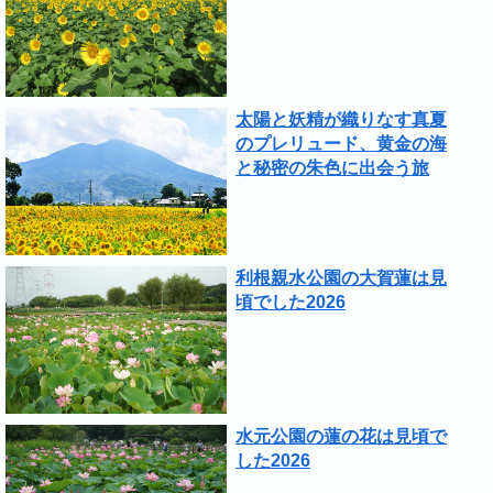
太陽と妖精が織りなす真夏
のプレリュード、黄金の海
と秘密の朱色に出会う旅
利根親水公園の大賀蓮は見
頃でした2026
水元公園の蓮の花は見頃で
した2026