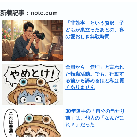
新着記事：note.com
「非効率」という贅沢。子
どもが巣立ったあとの、私
の愛おしき無駄時間
全員から「無理」と言われ
た転職活動。でも、行動す
る前から諦めるほど私は賢
くありません
30年選手の「自分の当たり
前」は、他人の「なんだこ
れ？」だった