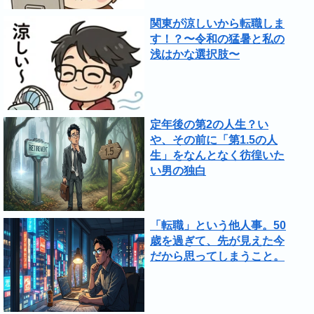
関東が涼しいから転職しま
す！？〜令和の猛暑と私の
浅はかな選択肢〜
定年後の第2の人生？い
や、その前に「第1.5の人
生」をなんとなく彷徨いた
い男の独白
「転職」という他人事。50
歳を過ぎて、先が見えた今
だから思ってしまうこと。