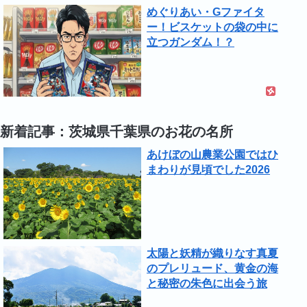
めぐりあい・Gファイタ
ー！ビスケットの袋の中に
立つガンダム！？
新着記事：茨城県千葉県のお花の名所
あけぼの山農業公園ではひ
まわりが見頃でした2026
太陽と妖精が織りなす真夏
のプレリュード、黄金の海
と秘密の朱色に出会う旅