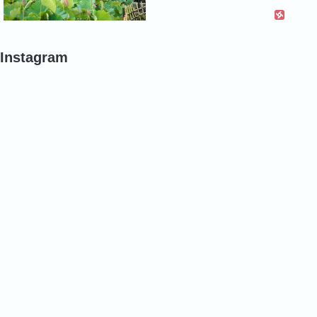
Instagram
#
#
#
ポ
ポ
バ
ピ
ピ
ラ
ー
ー
#
#
#
バ
バ
バ
ラ
ラ
ラ
#
#
#
バ
バ
バ