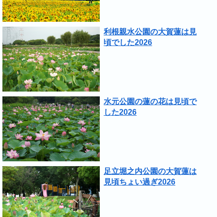
利根親水公園の大賀蓮は見
頃でした2026
水元公園の蓮の花は見頃で
した2026
足立堀之内公園の大賀蓮は
見頃ちょい過ぎ2026