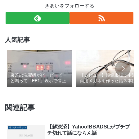
きあいをフォローする
人気記事
東芝の洗濯機がピーピーピー
【レビュー】眼鏡市場で中近
と鳴って「EE1」表示で停止
両用メガネを作った話３本目
関連記事
【解決済】Yahoo!BBADSLがブチブ
インターネット
チ切れて話にならん話