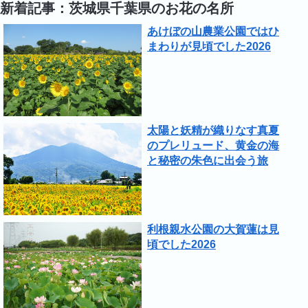
新着記事：茨城県千葉県のお花の名所
あけぼの山農業公園ではひ
まわりが見頃でした2026
太陽と妖精が織りなす真夏
のプレリュード、黄金の海
と秘密の朱色に出会う旅
利根親水公園の大賀蓮は見
頃でした2026