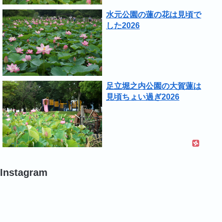
水元公園の蓮の花は見頃で
した2026
足立堀之内公園の大賀蓮は
見頃ちょい過ぎ2026
Instagram
#
#
#
バ
バ
バ
ラ
ラ
ラ