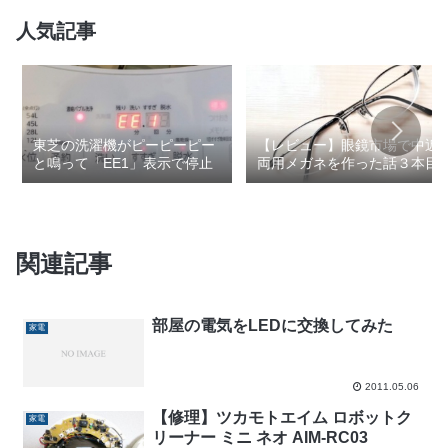
人気記事
東芝の洗濯機がピーピーピー
【レビュー】眼鏡市場で中近
と鳴って「EE1」表示で停止
両用メガネを作った話３本目
関連記事
部屋の電気をLEDに交換してみた
家電
2011.05.06
【修理】ツカモトエイム ロボットク
家電
リーナー ミニ ネオ AIM-RC03