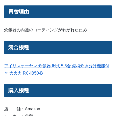
買替理由
炊飯器の内釜のコーティングが剥がれたため
競合機種
アイリスオーヤマ 炊飯器 IH式 5.5合 銘柄炊き分け機能付
き 大火力 RC-IB50-B
購入機種
店 舗：Amazon