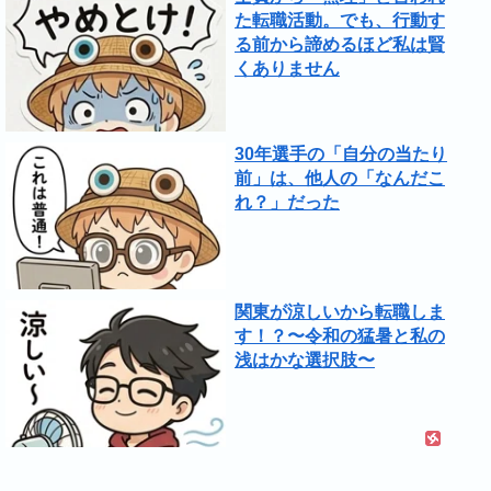
た転職活動。でも、行動す
る前から諦めるほど私は賢
くありません
30年選手の「自分の当たり
前」は、他人の「なんだこ
れ？」だった
関東が涼しいから転職しま
す！？〜令和の猛暑と私の
浅はかな選択肢〜