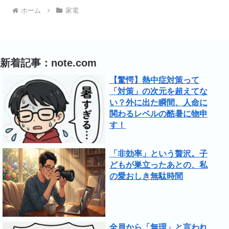
ホーム
家電
新着記事：note.com
【驚愕】熱中症対策って
「対策」の次元を超えてな
い？外に出た瞬間、人命に
関わるレベルの酷暑に物申
す！
「非効率」という贅沢。子
どもが巣立ったあとの、私
の愛おしき無駄時間
全員から「無理」と言われ