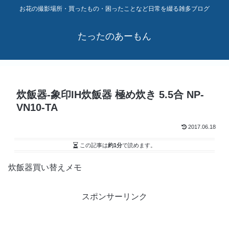
お花の撮影場所・買ったもの・困ったことなど日常を綴る雑多ブログ
たったのあーもん
炊飯器-象印IH炊飯器 極め炊き 5.5合 NP-
VN10-TA
2017.06.18
この記事は
約1分
で読めます。
炊飯器買い替えメモ
スポンサーリンク