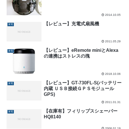
2014.10.05
【レビュー】充電式扇風機
家電
2011.05.29
【レビュー】eRemote miniとAlexa
家電
の連携はストレスの塊
2018.10.06
【レビュー】GT-730FL-S(バッテリー
家電
内蔵 ＵＳＢ接続ＧＰＳモジュール
GPS)
2011.01.31
【在庫有】フィリップスシェーバー
家電
HQ8140
2006.01.19