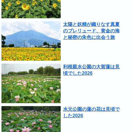
太陽と妖精が織りなす真夏
のプレリュード、黄金の海
と秘密の朱色に出会う旅
利根親水公園の大賀蓮は見
頃でした2026
水元公園の蓮の花は見頃で
した2026