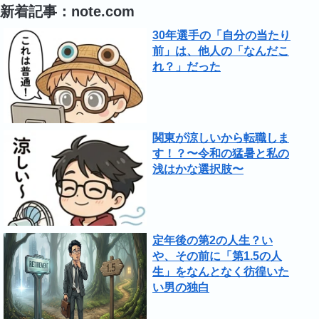
新着記事：note.com
30年選手の「自分の当たり
前」は、他人の「なんだこ
れ？」だった
関東が涼しいから転職しま
す！？〜令和の猛暑と私の
浅はかな選択肢〜
定年後の第2の人生？い
や、その前に「第1.5の人
生」をなんとなく彷徨いた
い男の独白