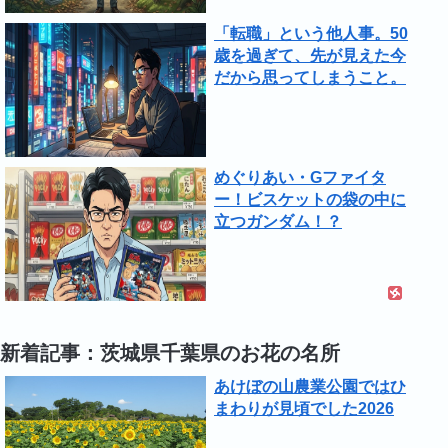
「転職」という他人事。50
歳を過ぎて、先が見えた今
だから思ってしまうこと。
めぐりあい・Gファイタ
ー！ビスケットの袋の中に
立つガンダム！？
新着記事：茨城県千葉県のお花の名所
あけぼの山農業公園ではひ
まわりが見頃でした2026