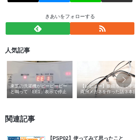
きあいをフォローする
人気記事
東芝の洗濯機がピーピーピー
【レビュー】眼鏡市場で中近
と鳴って「EE1」表示で停止
両用メガネを作った話３本目
関連記事
【PSP02】使ってみて思ったこと
ゲーム機