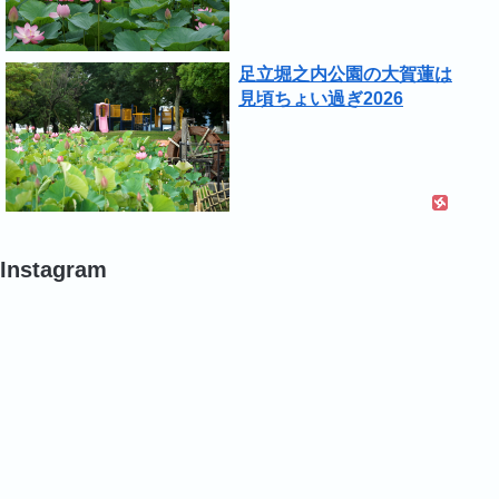
足立堀之内公園の大賀蓮は
見頃ちょい過ぎ2026
Instagram
#
#
#
バ
バ
バ
ラ
ラ
ラ
#
#
#