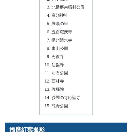
北播磨余暇村公園
高嶺神社
羅漢の里
五百羅漢寺
播州清水寺
東山公園
円教寺
法楽寺
明石公園
西林寺
伽耶院
沙羅の寺応聖寺
龍野公園
播磨紅葉撮影