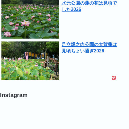
水元公園の蓮の花は見頃で
した2026
足立堀之内公園の大賀蓮は
見頃ちょい過ぎ2026
Instagram
#
#
#
バ
バ
バ
ラ
ラ
ラ