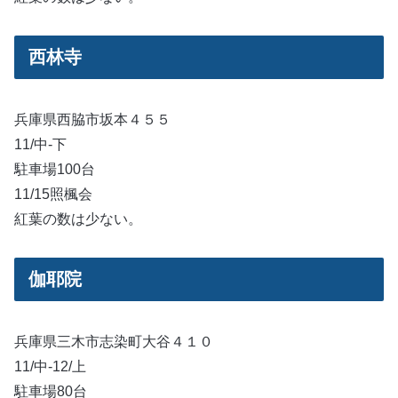
西林寺
兵庫県西脇市坂本４５５
11/中-下
駐車場100台
11/15照楓会
紅葉の数は少ない。
伽耶院
兵庫県三木市志染町大谷４１０
11/中-12/上
駐車場80台