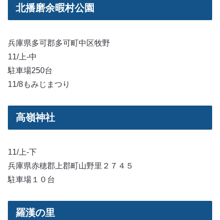
北播磨余暇村公園
兵庫県多可郡多可町中区牧野
11/上-中
駐車場250台
11/8もみじまつり
高嶺神社
11/上-下
兵庫県赤穂郡上郡町山野里２７４５
駐車場１０台
羅漢の里