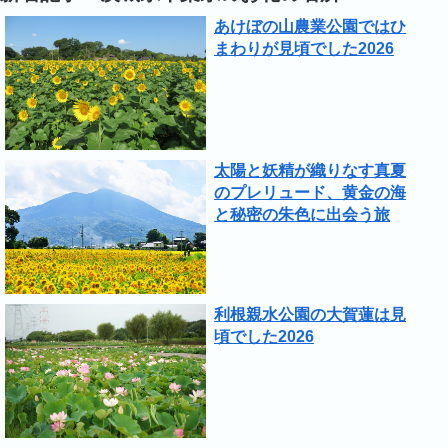
あけぼの山農業公園ではひ
まわりが見頃でした2026
太陽と妖精が織りなす真夏
のプレリュード、黄金の海
と秘密の朱色に出会う旅
利根親水公園の大賀蓮は見
頃でした2026