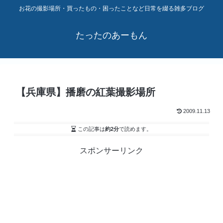
お花の撮影場所・買ったもの・困ったことなど日常を綴る雑多ブログ
たったのあーもん
【兵庫県】播磨の紅葉撮影場所
2009.11.13
この記事は
約2分
で読めます。
スポンサーリンク