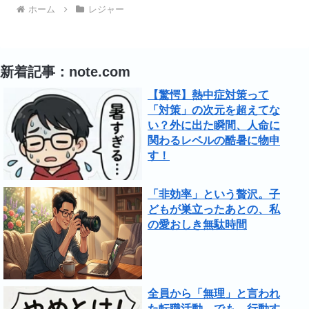
ホーム
レジャー
新着記事：note.com
【驚愕】熱中症対策って
「対策」の次元を超えてな
い？外に出た瞬間、人命に
関わるレベルの酷暑に物申
す！
「非効率」という贅沢。子
どもが巣立ったあとの、私
の愛おしき無駄時間
全員から「無理」と言われ
た転職活動。でも、行動す