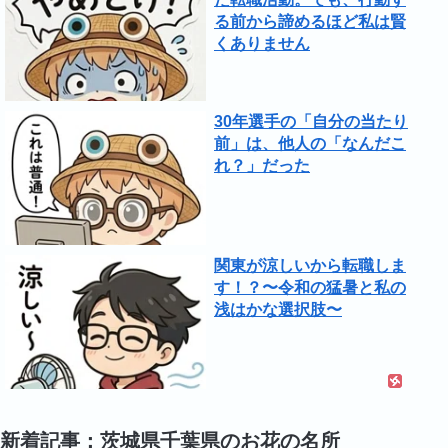
る前から諦めるほど私は賢
くありません
30年選手の「自分の当たり
前」は、他人の「なんだこ
れ？」だった
関東が涼しいから転職しま
す！？〜令和の猛暑と私の
浅はかな選択肢〜
新着記事：茨城県千葉県のお花の名所