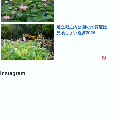
足立堀之内公園の大賀蓮は
見頃ちょい過ぎ2026
Instagram
#
#
#
バ
バ
バ
ラ
ラ
ラ