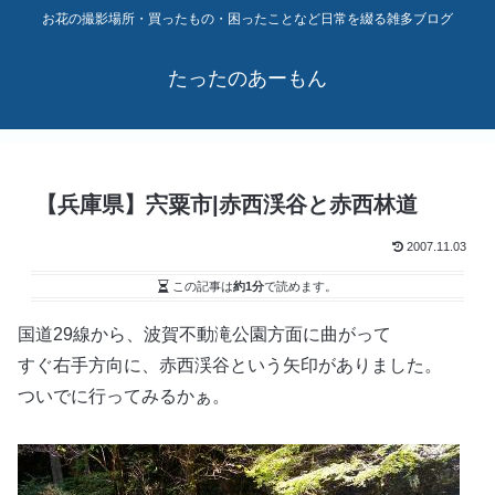
お花の撮影場所・買ったもの・困ったことなど日常を綴る雑多ブログ
たったのあーもん
【兵庫県】宍粟市|赤西渓谷と赤西林道
2007.11.03
この記事は
約1分
で読めます。
国道29線から、波賀不動滝公園方面に曲がって
すぐ右手方向に、赤西渓谷という矢印がありました。
ついでに行ってみるかぁ。