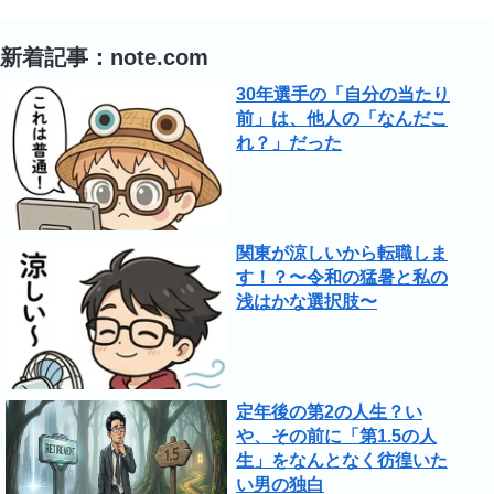
新着記事：note.com
30年選手の「自分の当たり
前」は、他人の「なんだこ
れ？」だった
関東が涼しいから転職しま
す！？〜令和の猛暑と私の
浅はかな選択肢〜
定年後の第2の人生？い
や、その前に「第1.5の人
生」をなんとなく彷徨いた
い男の独白