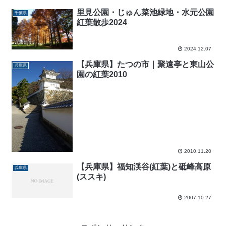
里見公園・じゅん菜池緑地・水元公園
千葉県
紅葉散歩2024
2024.12.07
【兵庫県】たつの市｜聚遠亭と東山公
兵庫県
園の紅葉2010
2010.11.20
【兵庫県】福知渓谷(紅葉)と砥峰高原
兵庫県
(ススキ)
2007.10.27