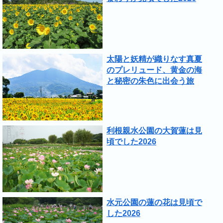
太陽と妖精が織りなす真夏
のプレリュード、黄金の海
と秘密の朱色に出会う旅
利根親水公園の大賀蓮は見
頃でした2026
水元公園の蓮の花は見頃で
した2026