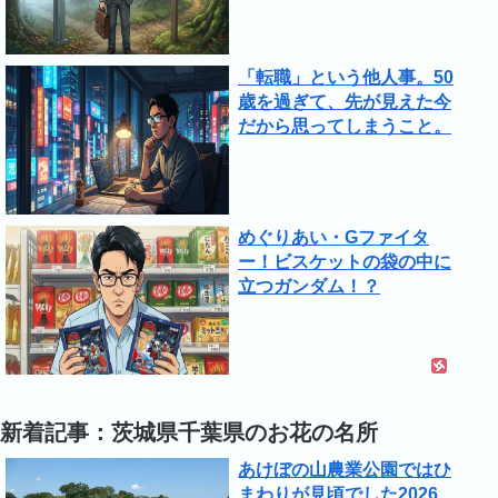
「転職」という他人事。50
歳を過ぎて、先が見えた今
だから思ってしまうこと。
めぐりあい・Gファイタ
ー！ビスケットの袋の中に
立つガンダム！？
新着記事：茨城県千葉県のお花の名所
あけぼの山農業公園ではひ
まわりが見頃でした2026