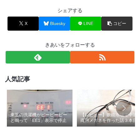
シェアする
X
Bluesky
LINE
コピー
きあいをフォローする
人気記事
東芝の洗濯機がピーピーピー
【レビュー】眼鏡市場で中近
と鳴って「EE1」表示で停止
両用メガネを作った話３本目