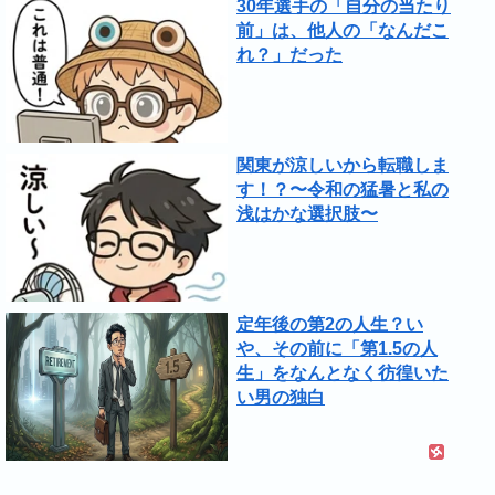
30年選手の「自分の当たり
前」は、他人の「なんだこ
れ？」だった
関東が涼しいから転職しま
す！？〜令和の猛暑と私の
浅はかな選択肢〜
定年後の第2の人生？い
や、その前に「第1.5の人
生」をなんとなく彷徨いた
い男の独白