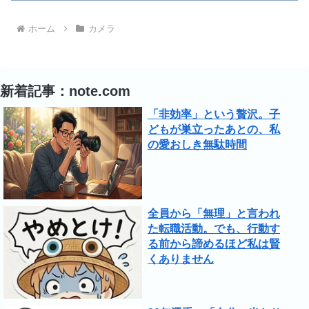
ホーム
カメラ
新着記事：note.com
「非効率」という贅沢。子
どもが巣立ったあとの、私
の愛おしき無駄時間
全員から「無理」と言われ
た転職活動。でも、行動す
る前から諦めるほど私は賢
くありません