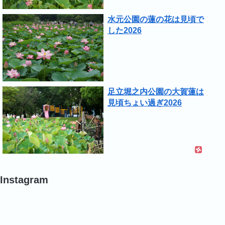
水元公園の蓮の花は見頃で
した2026
足立堀之内公園の大賀蓮は
見頃ちょい過ぎ2026
Instagram
#
#
#
ポ
ポ
バ
ピ
ピ
ラ