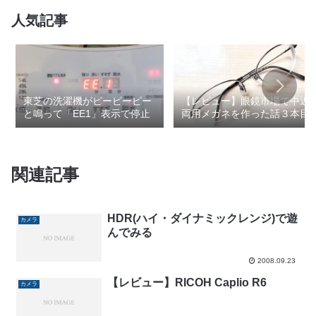
人気記事
東芝の洗濯機がピーピーピー
【レビュー】眼鏡市場で中近
と鳴って「EE1」表示で停止
両用メガネを作った話３本目
関連記事
HDR(ハイ・ダイナミックレンジ)で遊
カメラ
んでみる
2008.09.23
【レビュー】RICOH Caplio R6
カメラ