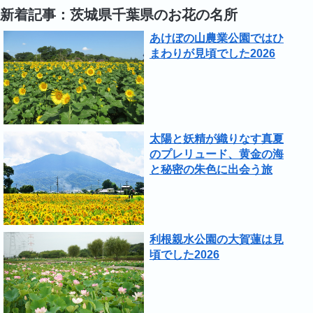
新着記事：茨城県千葉県のお花の名所
あけぼの山農業公園ではひ
まわりが見頃でした2026
太陽と妖精が織りなす真夏
のプレリュード、黄金の海
と秘密の朱色に出会う旅
利根親水公園の大賀蓮は見
頃でした2026