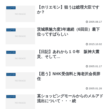
【ホリエモン】狙うは総理大臣です
ニュース
か？
2005.08.17
茨城県魅力度3年連続（6回目）最下
ニュース
位ってすばらしい
2015.10.02
【日記】あれから１０年 阪神大震
ニュース
災、そして…
2005.01.17
【思う】NHK受信料と海老沢会長辞
ニュース
任
2005.01.26
某ショッピングモールからのメルアド
ニュース
流出について・・・続