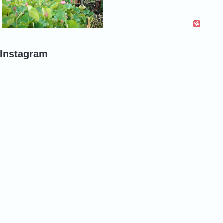
Instagram
#
#
#
ポ
バ
バ
ピ
ラ
ラ
ー
#
#
#
バ
バ
バ
ラ
ラ
ラ
#
#
#