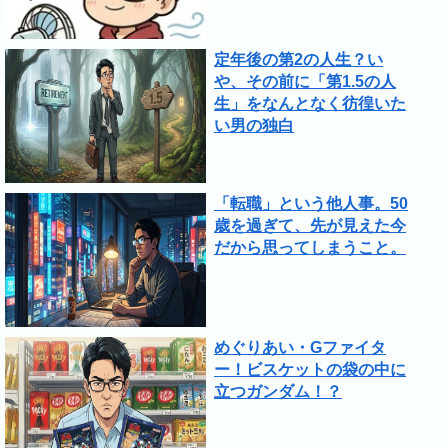
定年後の第2の人生？い
や、その前に「第1.5の人
生」をなんとなく彷徨いた
い男の独白
「転職」という他人事。50
歳を過ぎて、先が見えた今
だから思ってしまうこと。
めぐりあい・Gファイタ
ー！ビスケットの袋の中に
立つガンダム！？