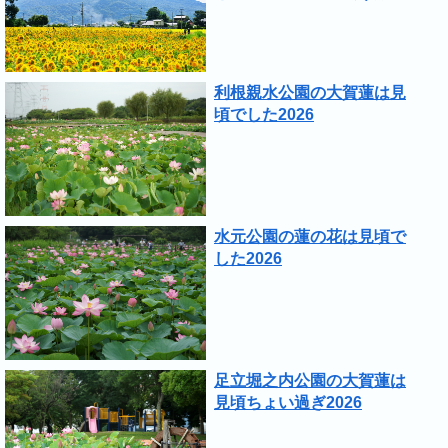
利根親水公園の大賀蓮は見
頃でした2026
水元公園の蓮の花は見頃で
した2026
足立堀之内公園の大賀蓮は
見頃ちょい過ぎ2026