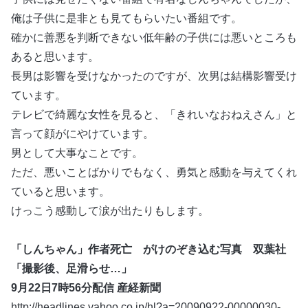
俺は子供に是非とも見てもらいたい番組です。
確かに善悪を判断できない低年齢の子供には悪いところも
あると思います。
長男は影響を受けなかったのですが、次男は結構影響受け
ています。
テレビで綺麗な女性を見ると、「きれいなおねえさん」と
言って顔がにやけています。
男として大事なことです。
ただ、悪いことばかりでもなく、勇気と感動を与えてくれ
ていると思います。
けっこう感動して涙が出たりもします。
「しんちゃん」作者死亡 がけのぞき込む写真 双葉社
「撮影後、足滑らせ…」
9月22日7時56分配信 産経新聞
http://headlines.yahoo.co.jp/hl?a=20090922-00000030-