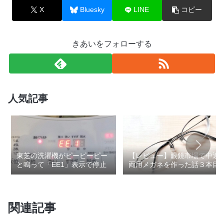
X
Bluesky
LINE
コピー
きあいをフォローする
人気記事
東芝の洗濯機がピーピーピー
【レビュー】眼鏡市場で中近
と鳴って「EE1」表示で停止
両用メガネを作った話３本目
関連記事