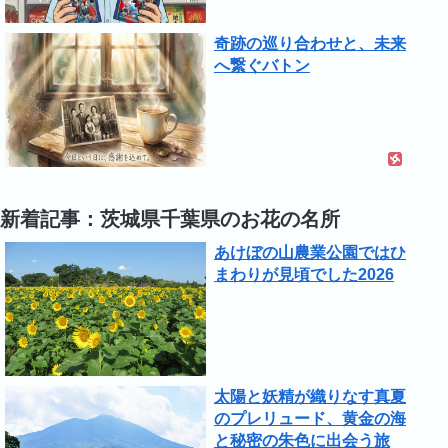
奇跡の巡り合わせと、未来
へ繋ぐバトン
新着記事：茨城県千葉県のお花の名所
あけぼの山農業公園ではひ
まわりが見頃でした2026
太陽と妖精が織りなす真夏
のプレリュード、黄金の海
と秘密の朱色に出会う旅