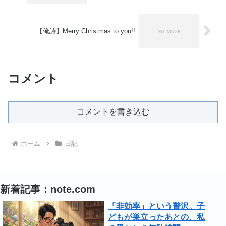
【俺詩】Merry Christmas to you!!
コメント
コメントを書き込む
ホーム
日記
新着記事：note.com
「非効率」という贅沢。子
どもが巣立ったあとの、私