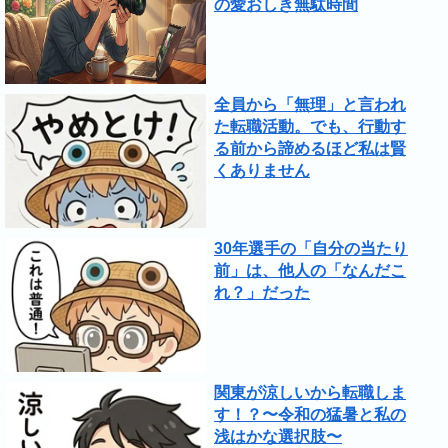
の愛おしき無駄時間
全員から「無理」と言われ
た転職活動。でも、行動す
る前から諦めるほど私は賢
くありません
30年選手の「自分の当たり
前」は、他人の「なんだこ
れ？」だった
関東が涼しいから転職しま
す！？〜令和の猛暑と私の
浅はかな選択肢〜