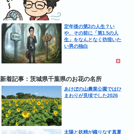
定年後の第2の人生？い
や、その前に「第1.5の人
生」をなんとなく彷徨いた
い男の独白
新着記事：茨城県千葉県のお花の名所
あけぼの山農業公園ではひ
まわりが見頃でした2026
太陽と妖精が織りなす真夏