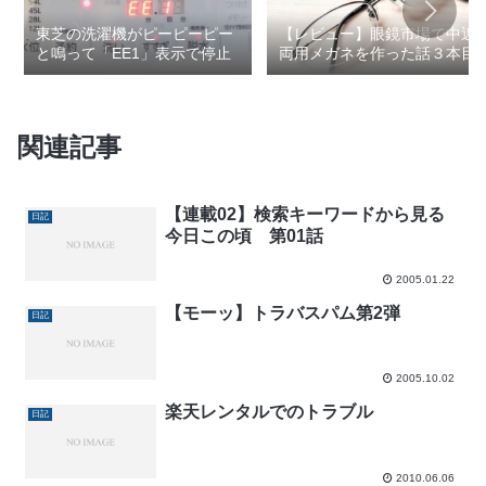
東芝の洗濯機がピーピーピー
【レビュー】眼鏡市場で中近
と鳴って「EE1」表示で停止
両用メガネを作った話３本目
関連記事
【連載02】検索キーワードから見る
日記
今日この頃 第01話
2005.01.22
【モーッ】トラバスパム第2弾
日記
2005.10.02
楽天レンタルでのトラブル
日記
2010.06.06