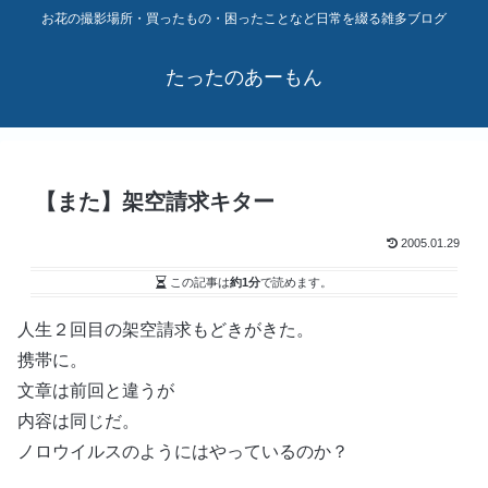
お花の撮影場所・買ったもの・困ったことなど日常を綴る雑多ブログ
たったのあーもん
【また】架空請求キター
2005.01.29
この記事は
約1分
で読めます。
人生２回目の架空請求もどきがきた。
携帯に。
文章は前回と違うが
内容は同じだ。
ノロウイルスのようにはやっているのか？