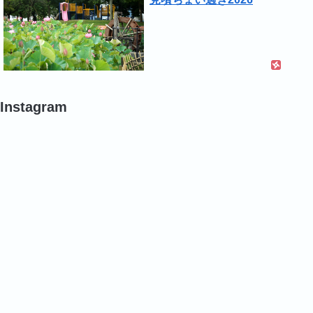
Instagram
#
#
#
バ
バ
バ
ラ
ラ
ラ
#
#
#
バ
バ
バ
ラ
ラ
ラ