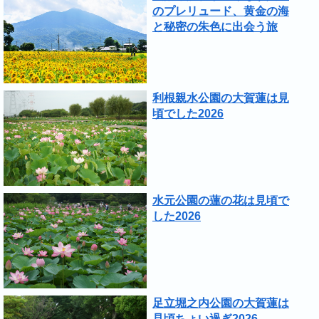
のプレリュード、黄金の海
と秘密の朱色に出会う旅
利根親水公園の大賀蓮は見
頃でした2026
水元公園の蓮の花は見頃で
した2026
足立堀之内公園の大賀蓮は
見頃ちょい過ぎ2026