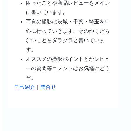
困ったことや商品レビューをメイン
に書いています。
！で選ば
電話番号１６１ってなんなん
【レビュー】眼鏡市
写真の撮影は茨城・千葉・埼玉を中
きました
だ？
レスフリー遠近両用
心に行っていきます。その他くだら
作った話
ないことをダラダラと書いていま
す。
オススメの撮影ポイントとかレビュ
ーの質問等コメントはお気軽にどう
ぞ。
自己紹介
｜
問合せ