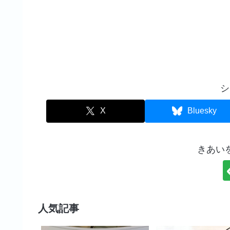
シ
X
Bluesky
きあい
人気記事