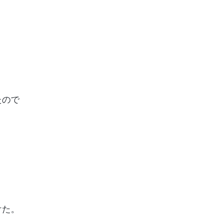
。
ので
。
。
た。