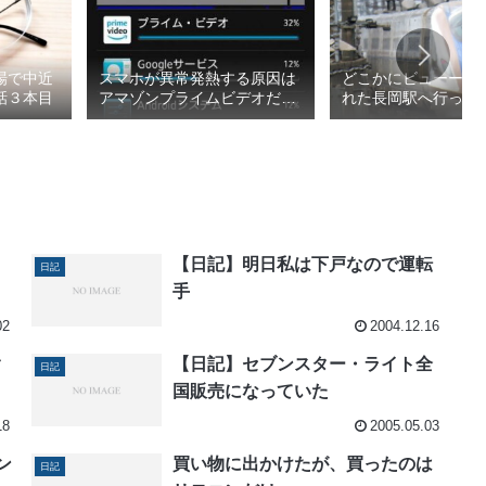
場で中近
スマホが異常発熱する原因は
どこかにビューーン
話３本目
アマゾンプライムビデオだっ
れた長岡駅へ行って
た
2026春1/4
【日記】明日私は下戸なので運転
日記
手
02
2004.12.16
ク
【日記】セブンスター・ライト全
日記
国販売になっていた
18
2005.05.03
ン
買い物に出かけたが、買ったのは
日記