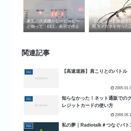
東芝の洗濯機がピーピーピー
【レビュー】眼鏡市
と鳴って「EE1」表示で停止
両用メガネを作った
関連記事
【高速道路】肩こりとのバトル
日記
2005.01.
知らなかった！ネット通販での
日記
レジットカードの使い方
2009.05.
私の夢｜Radiotalk＃つなぐバト
日記