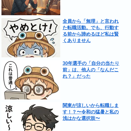
全員から「無理」と言われ
た転職活動。でも、行動す
る前から諦めるほど私は賢
くありません
30年選手の「自分の当たり
前」は、他人の「なんだこ
れ？」だった
関東が涼しいから転職しま
す！？〜令和の猛暑と私の
浅はかな選択肢〜