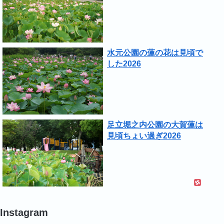
水元公園の蓮の花は見頃で
した2026
足立堀之内公園の大賀蓮は
見頃ちょい過ぎ2026
Instagram