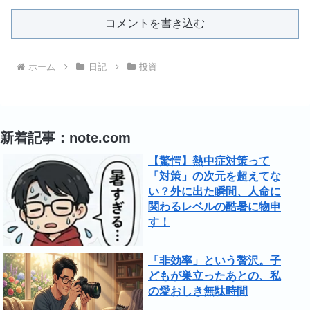
コメントを書き込む
ホーム
日記
投資
新着記事：note.com
【驚愕】熱中症対策って
「対策」の次元を超えてな
い？外に出た瞬間、人命に
関わるレベルの酷暑に物申
す！
「非効率」という贅沢。子
どもが巣立ったあとの、私
の愛おしき無駄時間