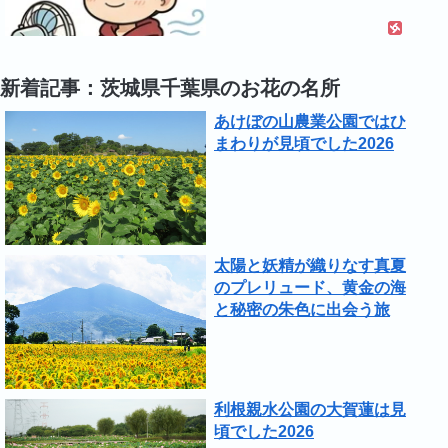
新着記事：茨城県千葉県のお花の名所
あけぼの山農業公園ではひ
まわりが見頃でした2026
太陽と妖精が織りなす真夏
のプレリュード、黄金の海
と秘密の朱色に出会う旅
利根親水公園の大賀蓮は見
頃でした2026