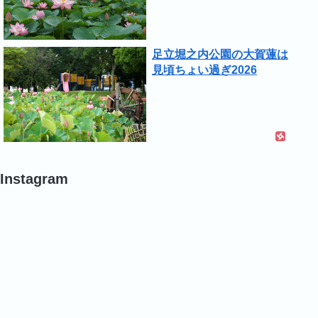
足立堀之内公園の大賀蓮は
見頃ちょい過ぎ2026
Instagram
#
#
#
蓮
ポ
バ
の
ピ
ラ
葉
ー
#
#
#