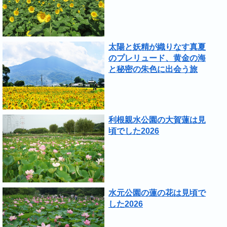
太陽と妖精が織りなす真夏
のプレリュード、黄金の海
と秘密の朱色に出会う旅
利根親水公園の大賀蓮は見
頃でした2026
水元公園の蓮の花は見頃で
した2026