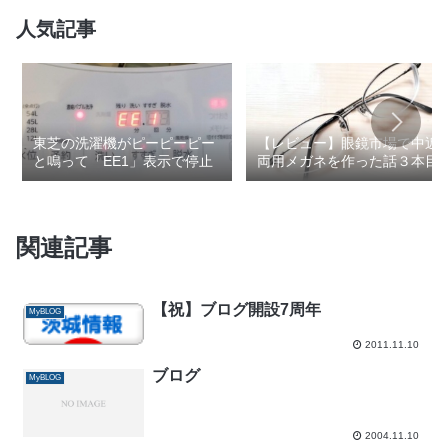
人気記事
東芝の洗濯機がピーピーピー
【レビュー】眼鏡市場で中近
と鳴って「EE1」表示で停止
両用メガネを作った話３本目
関連記事
【祝】ブログ開設7周年
MyBLOG
2011.11.10
ブログ
MyBLOG
2004.11.10