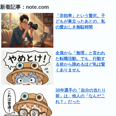
新着記事：note.com
「非効率」という贅沢。子
どもが巣立ったあとの、私
の愛おしき無駄時間
全員から「無理」と言われ
た転職活動。でも、行動す
る前から諦めるほど私は賢
くありません
30年選手の「自分の当たり
前」は、他人の「なんだこ
れ？」だった