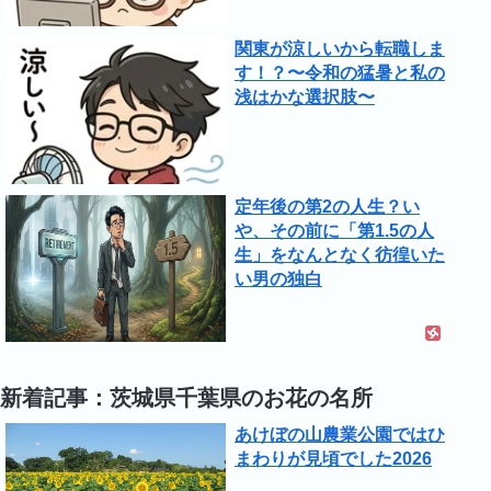
関東が涼しいから転職しま
す！？〜令和の猛暑と私の
浅はかな選択肢〜
定年後の第2の人生？い
や、その前に「第1.5の人
生」をなんとなく彷徨いた
い男の独白
新着記事：茨城県千葉県のお花の名所
あけぼの山農業公園ではひ
まわりが見頃でした2026