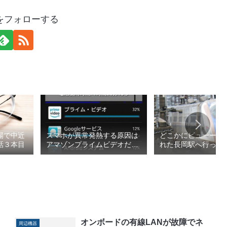
をフォローする
場で中近
スマホが異常発熱する原因は
どこかにビューーン
話３本目
アマゾンプライムビデオだっ
れた長岡駅へ行って
た
2026春1/4
オンボードの有線LANが故障でネ
周辺機器