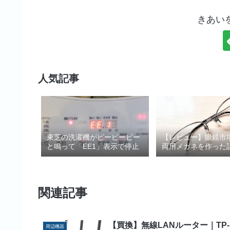
きあい
人気記事
東芝の洗濯機がピーピーピー
【レビュー】眼鏡市
と鳴って「EE1」表示で停止
両用メガネを作った
関連記事
【買換】無線LANルーター｜TP-
周辺機器