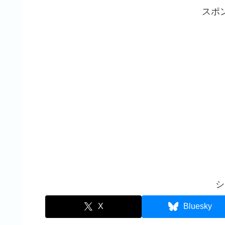
スポ
シ
X
Bluesky