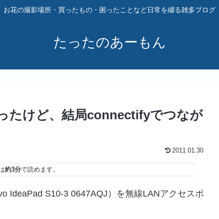
お花の撮影場所・買ったもの・困ったことなど日常を綴る雑多ブログ
たったのあーもん
買ったけど、結局connectifyでつなが
2011.01.30
は
約3分
で読めます。
 IdeaPad S10-3 0647AQJ）を無線LANアクセスポ