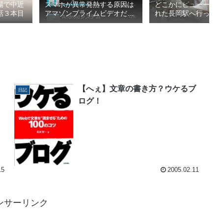
場で中近
スマホが異常発熱する原因は
どこかにビューーン
話３本目
アマゾンプライムビデオだっ
れた長岡駅へ行って
た
2026春1/4
【へぇ】文章の書き方？ウケるブ
日記
ログ！
15
2005.02.11
ンサーリンク