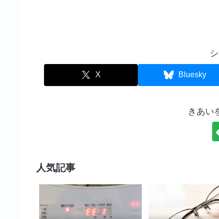
シ
X
Bluesky
きあい
人気記事