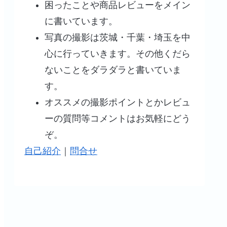
困ったことや商品レビューをメイン
！で選ば
電話番号１６１ってなんなん
【不承不承クローズ】Y
きました
だ？
ID永久停止！突然の
に書いています。
F001との戦い
写真の撮影は茨城・千葉・埼玉を中
心に行っていきます。その他くだら
ないことをダラダラと書いていま
す。
オススメの撮影ポイントとかレビュ
ーの質問等コメントはお気軽にどう
ぞ。
自己紹介
｜
問合せ