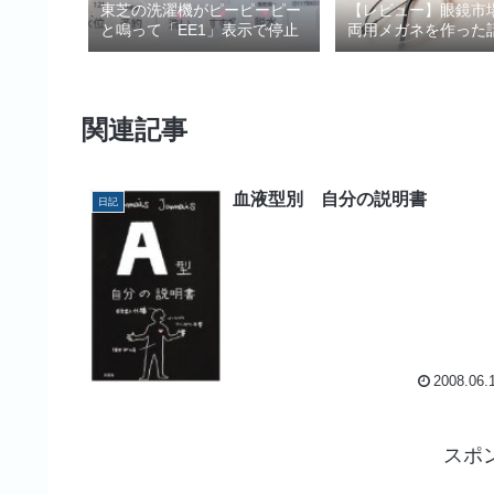
東芝の洗濯機がピーピーピー
【レビュー】眼鏡市
と鳴って「EE1」表示で停止
両用メガネを作った
関連記事
血液型別 自分の説明書
日記
2008.06.
スポ