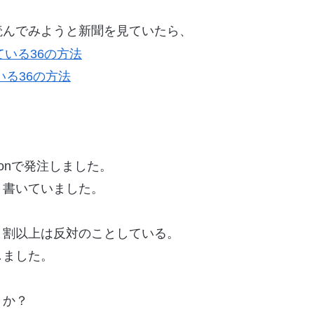
読んでみようと新聞を見ていたら、
る36の方法
onで発注しました。
り書いていました。
７割以上は反対のことしている。
しました。
うか？