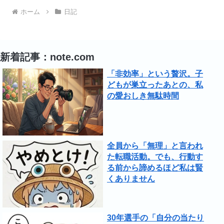
ホーム
日記
新着記事：note.com
「非効率」という贅沢。子
どもが巣立ったあとの、私
の愛おしき無駄時間
全員から「無理」と言われ
た転職活動。でも、行動す
る前から諦めるほど私は賢
くありません
30年選手の「自分の当たり