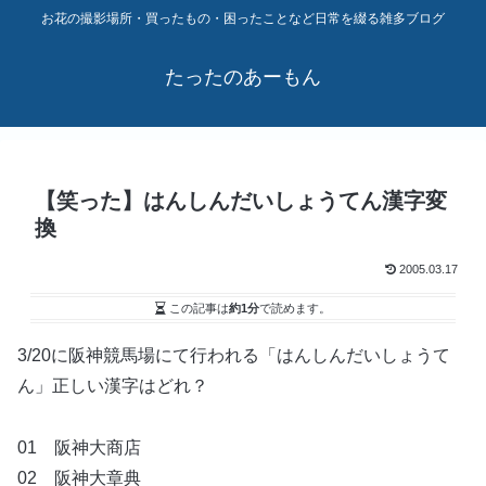
お花の撮影場所・買ったもの・困ったことなど日常を綴る雑多ブログ
たったのあーもん
【笑った】はんしんだいしょうてん漢字変
換
2005.03.17
この記事は
約1分
で読めます。
3/20に阪神競馬場にて行われる「はんしんだいしょうて
ん」正しい漢字はどれ？
01 阪神大商店
02 阪神大章典