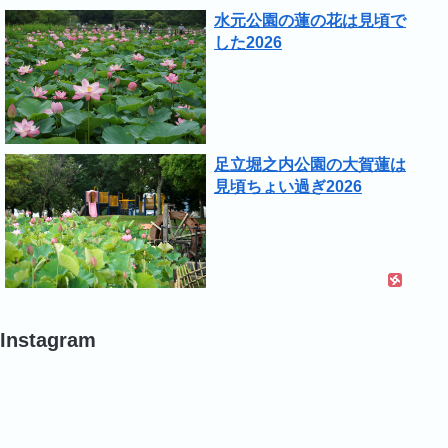
水元公園の蓮の花は見頃で
した2026
足立堀之内公園の大賀蓮は
見頃ちょい過ぎ2026
Instagram
#
#
#
バ
ポ
ポ
ラ
ピ
ピ