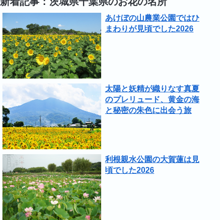
新着記事：茨城県千葉県のお花の名所
あけぼの山農業公園ではひ
まわりが見頃でした2026
太陽と妖精が織りなす真夏
のプレリュード、黄金の海
と秘密の朱色に出会う旅
利根親水公園の大賀蓮は見
頃でした2026