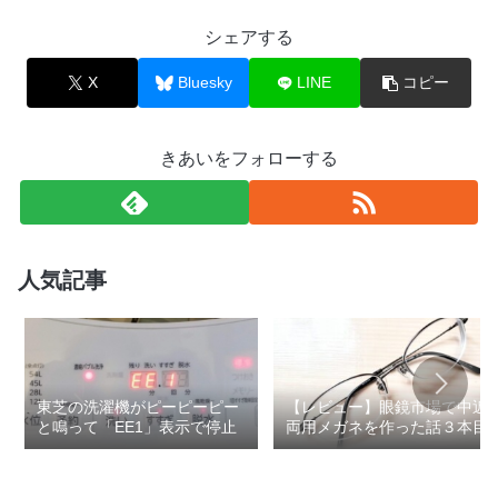
シェアする
X
Bluesky
LINE
コピー
きあいをフォローする
人気記事
東芝の洗濯機がピーピーピー
【レビュー】眼鏡市場で中近
と鳴って「EE1」表示で停止
両用メガネを作った話３本目