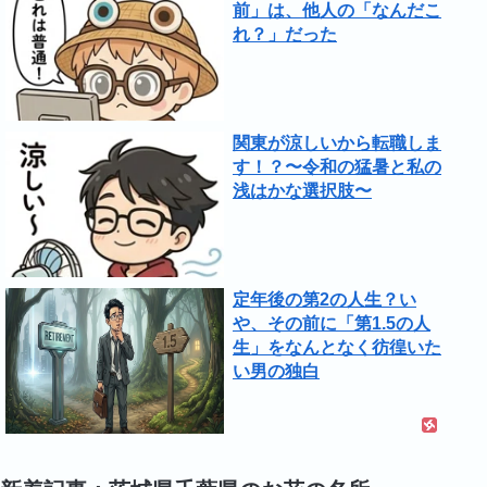
前」は、他人の「なんだこ
れ？」だった
関東が涼しいから転職しま
す！？〜令和の猛暑と私の
浅はかな選択肢〜
定年後の第2の人生？い
や、その前に「第1.5の人
生」をなんとなく彷徨いた
い男の独白