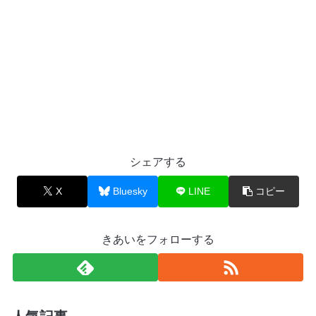
シェアする
X
Bluesky
LINE
コピー
きあいをフォローする