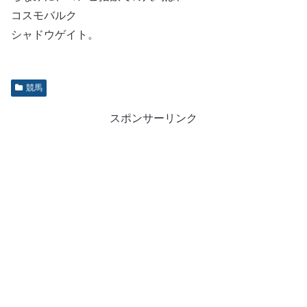
コスモバルク
シャドウゲイト。
競馬
スポンサーリンク