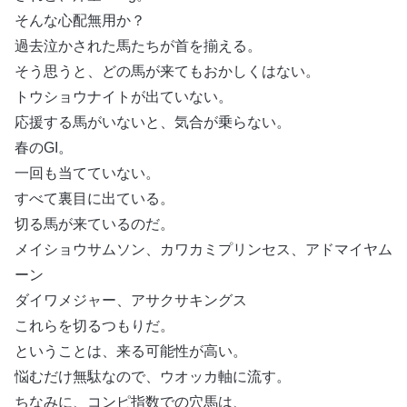
そんな心配無用か？
過去泣かされた馬たちが首を揃える。
そう思うと、どの馬が来てもおかしくはない。
トウショウナイトが出ていない。
応援する馬がいないと、気合が乗らない。
春のGI。
一回も当てていない。
すべて裏目に出ている。
切る馬が来ているのだ。
メイショウサムソン、カワカミプリンセス、アドマイヤム
ーン
ダイワメジャー、アサクサキングス
これらを切るつもりだ。
ということは、来る可能性が高い。
悩むだけ無駄なので、ウオッカ軸に流す。
ちなみに、コンピ指数での穴馬は、