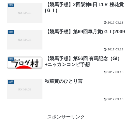
【競馬予想】2回阪神6日 11Ｒ 桜花賞
競馬
(ＧＩ)
2017.03.18
【競馬予想】第69回皐月賞(ＧＩ)2009
競馬
2017.03.18
【競馬予想】第56回 有馬記念（GI）
競馬
+ニッカンコンピ予想
2017.03.18
秋華賞のひとり言
競馬
2017.03.18
スポンサーリンク