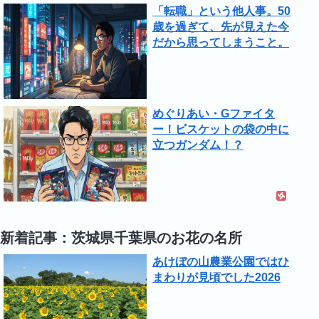
「転職」という他人事。50
歳を過ぎて、先が見えた今
だから思ってしまうこと。
めぐりあい・Gファイタ
ー！ビスケットの袋の中に
立つガンダム！？
新着記事：茨城県千葉県のお花の名所
あけぼの山農業公園ではひ
まわりが見頃でした2026