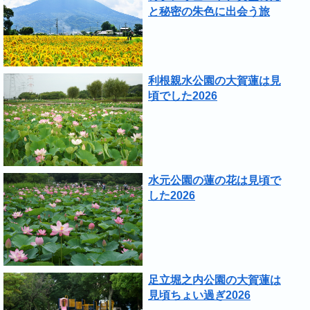
と秘密の朱色に出会う旅
利根親水公園の大賀蓮は見
頃でした2026
水元公園の蓮の花は見頃で
した2026
足立堀之内公園の大賀蓮は
見頃ちょい過ぎ2026