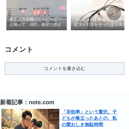
東芝の洗濯機がピーピーピー
【レビュー】眼鏡市場で中近
と鳴って「EE1」表示で停止
両用メガネを作った話３本目
コメント
コメントを書き込む
新着記事：note.com
「非効率」という贅沢。子
どもが巣立ったあとの、私
の愛おしき無駄時間