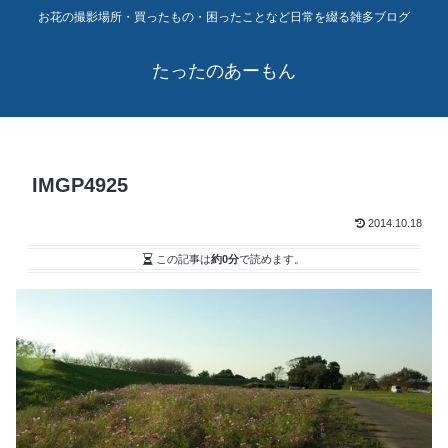
お花の撮影場所・買ったもの・困ったことなど日常を綴る雑多ブログ
たったのあーもん
IMGP4925
2014.10.18
この記事は
約0分
で読めます。