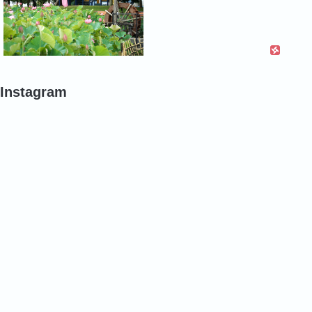
Instagram
#
#
#
バ
バ
花
ラ
ラ
菖
蒲
#
#
今
花
バ
月
菖
ラ
も
蒲
よ
ろ