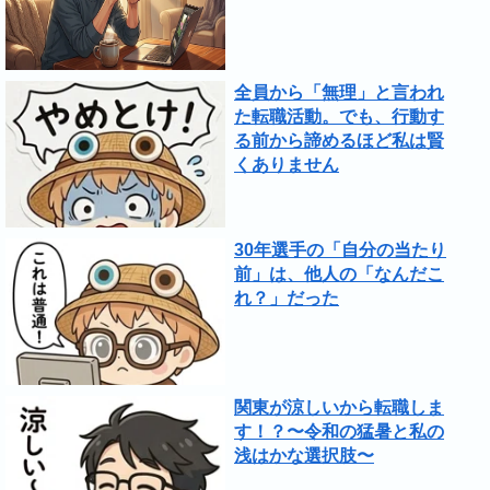
全員から「無理」と言われ
た転職活動。でも、行動す
る前から諦めるほど私は賢
くありません
30年選手の「自分の当たり
前」は、他人の「なんだこ
れ？」だった
関東が涼しいから転職しま
す！？〜令和の猛暑と私の
浅はかな選択肢〜