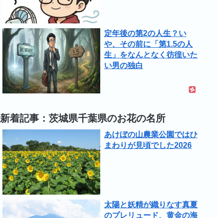
定年後の第2の人生？い
や、その前に「第1.5の人
生」をなんとなく彷徨いた
い男の独白
新着記事：茨城県千葉県のお花の名所
あけぼの山農業公園ではひ
まわりが見頃でした2026
太陽と妖精が織りなす真夏
のプレリュード、黄金の海