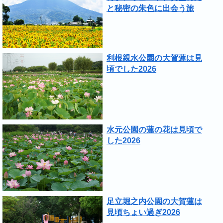
と秘密の朱色に出会う旅
利根親水公園の大賀蓮は見
頃でした2026
水元公園の蓮の花は見頃で
した2026
足立堀之内公園の大賀蓮は
見頃ちょい過ぎ2026