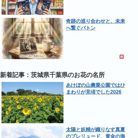
奇跡の巡り合わせと、未来
へ繋ぐバトン
新着記事：茨城県千葉県のお花の名所
あけぼの山農業公園ではひ
まわりが見頃でした2026
太陽と妖精が織りなす真夏
のプレリュード、黄金の海