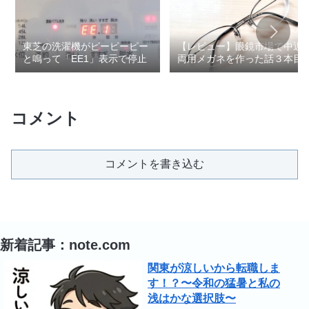
東芝の洗濯機がピーピーピー
【レビュー】眼鏡市場で中近
と鳴って「EE1」表示で停止
両用メガネを作った話３本目
コメント
コメントを書き込む
新着記事：note.com
関東が涼しいから転職しま
す！？〜令和の猛暑と私の
浅はかな選択肢〜