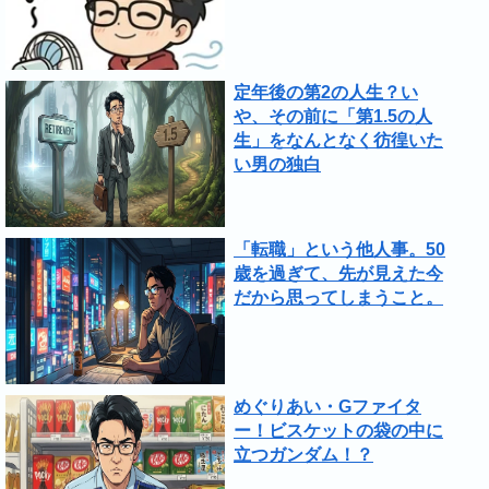
定年後の第2の人生？い
や、その前に「第1.5の人
生」をなんとなく彷徨いた
い男の独白
「転職」という他人事。50
歳を過ぎて、先が見えた今
だから思ってしまうこと。
めぐりあい・Gファイタ
ー！ビスケットの袋の中に
立つガンダム！？