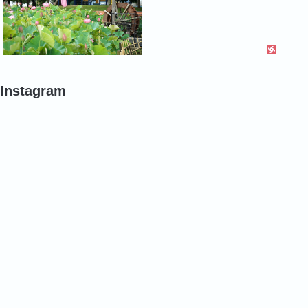
Instagram
#
#
#
ポ
バ
バ
ピ
ラ
ラ
ー
#
#
#
バ
バ
バ
ラ
ラ
ラ