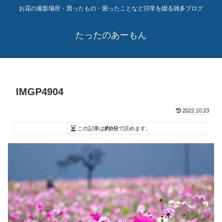
お花の撮影場所・買ったもの・困ったことなど日常を綴る雑多ブログ
たったのあーもん
IMGP4904
2022.10.23
この記事は
約0分
で読めます。