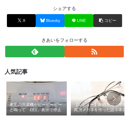
シェアする
X
Bluesky
LINE
コピー
きあいをフォローする
人気記事
東芝の洗濯機がピーピーピー
【レビュー】眼鏡市場で中近
と鳴って「EE1」表示で停止
両用メガネを作った話３本目