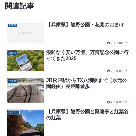
関連記事
【兵庫県】龍野公園・花見のおまけ
兵庫県
2007.04.07
混雑なく安い万博、万博記念公園に行
大阪府
ってきた2025
2025.09.27
JR松戸駅からTX八潮駅まで（水元公
千葉県
園経由）長距離散歩
2024.03.03
【兵庫県】龍野公園と聚遠亭と紅葉谷
レジャー
の紅葉