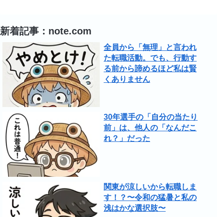
新着記事：note.com
全員から「無理」と言われ
た転職活動。でも、行動す
る前から諦めるほど私は賢
くありません
30年選手の「自分の当たり
前」は、他人の「なんだこ
れ？」だった
関東が涼しいから転職しま
す！？〜令和の猛暑と私の
浅はかな選択肢〜