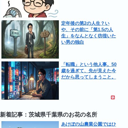
定年後の第2の人生？い
や、その前に「第1.5の人
生」をなんとなく彷徨いた
い男の独白
「転職」という他人事。50
歳を過ぎて、先が見えた今
だから思ってしまうこと。
新着記事：茨城県千葉県のお花の名所
あけぼの山農業公園ではひ