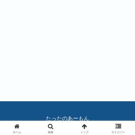
#
#
#
バ
バ
バ
ラ
ラ
ラ
#
#
#
バ
ポ
ポ
ラ
ピ
ピ
ー
ー
たったのあーもん
© 2004 たったのあーもん.
ホーム
検索
トップ
サイドバー