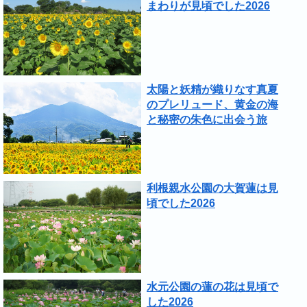
まわりが見頃でした2026
太陽と妖精が織りなす真夏
のプレリュード、黄金の海
と秘密の朱色に出会う旅
利根親水公園の大賀蓮は見
頃でした2026
水元公園の蓮の花は見頃で
した2026