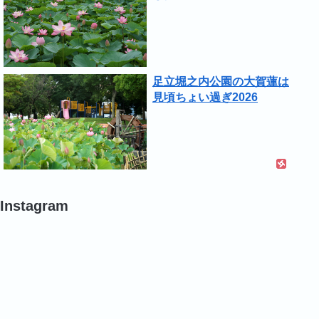
足立堀之内公園の大賀蓮は
見頃ちょい過ぎ2026
Instagram
#
#
#
蓮
ポ
バ
の
ピ
ラ
葉
ー