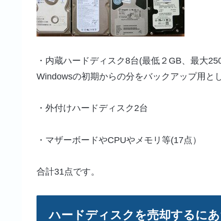
・内蔵ハードディスク8台(最低２GB、最大250
Windowsの初期からの分をバックアップ用
・外付けハードディスク2台
・マザーボードやCPUやメモリ等(17点）
合計31点です。
ハードディスクを売却するにあ