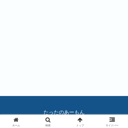
#
#
#
バ
バ
バ
ラ
ラ
ラ
#
#
#
バ
バ
チ
ラ
ラ
ュ
ー
リ
ッ
プ
たったのあーもん
© 2004 たったのあーもん.
ホーム
検索
トップ
サイドバー