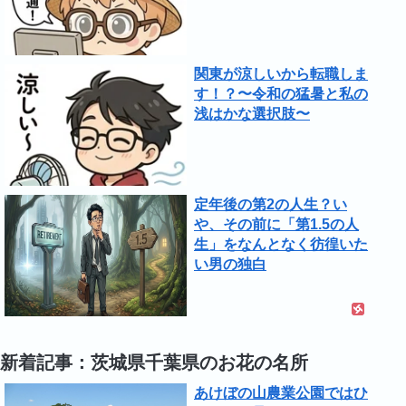
関東が涼しいから転職しま
す！？〜令和の猛暑と私の
浅はかな選択肢〜
定年後の第2の人生？い
や、その前に「第1.5の人
生」をなんとなく彷徨いた
い男の独白
新着記事：茨城県千葉県のお花の名所
あけぼの山農業公園ではひ