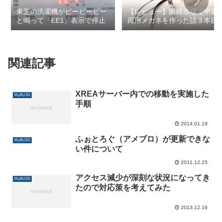
東芝の洗濯機がピーピーピー
【レビュー】眼鏡市場で中近
と鳴って「EE1」表示で停止
両用メガネを作った話３本目
関連記事
XREAサーバー内での移動を実施した
MyBLOG
手順
2014.01.19
ふぉとろぐ（アメブロ）が更新できな
MyBLOG
い件について
2011.12.25
アクセス減少が深刻な状況になってき
MyBLOG
たので対応策を考えてみた
2013.12.16