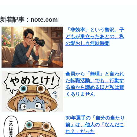
新着記事：note.com
「非効率」という贅沢。子
どもが巣立ったあとの、私
の愛おしき無駄時間
全員から「無理」と言われ
た転職活動。でも、行動す
る前から諦めるほど私は賢
くありません
30年選手の「自分の当たり
前」は、他人の「なんだこ
れ？」だった