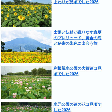
まわりが見頃でした2026
太陽と妖精が織りなす真夏
のプレリュード、黄金の海
と秘密の朱色に出会う旅
利根親水公園の大賀蓮は見
頃でした2026
水元公園の蓮の花は見頃で
した2026