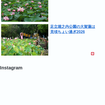
足立堀之内公園の大賀蓮は
見頃ちょい過ぎ2026
Instagram
#
#
#
ポ
バ
バ
ピ
ラ
ラ
ー