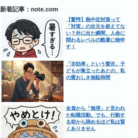
新着記事：note.com
【驚愕】熱中症対策って
「対策」の次元を超えてな
い？外に出た瞬間、人命に
関わるレベルの酷暑に物申
す！
「非効率」という贅沢。子
どもが巣立ったあとの、私
の愛おしき無駄時間
全員から「無理」と言われ
た転職活動。でも、行動す
る前から諦めるほど私は賢
くありません