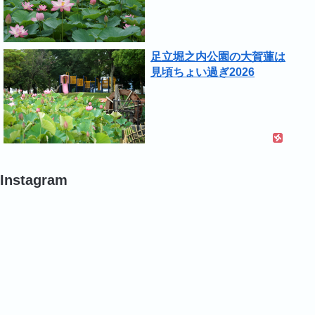
足立堀之内公園の大賀蓮は
見頃ちょい過ぎ2026
Instagram
#
#
#
蓮
バ
バ
ラ
ラ
#
#
#