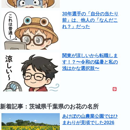
30年選手の「自分の当たり
前」は、他人の「なんだこ
れ？」だった
関東が涼しいから転職しま
す！？〜令和の猛暑と私の
浅はかな選択肢〜
新着記事：茨城県千葉県のお花の名所
あけぼの山農業公園ではひ
まわりが見頃でした2026