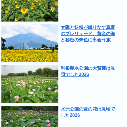
太陽と妖精が織りなす真夏
のプレリュード、黄金の海
と秘密の朱色に出会う旅
利根親水公園の大賀蓮は見
頃でした2026
水元公園の蓮の花は見頃で
した2026