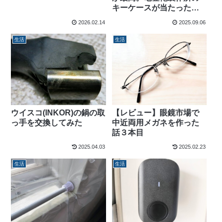
キーケースが当たったの
でレビューします
2026.02.14
2025.09.06
生活
生活
【レビュー】眼鏡市場で
ウイスコ(INKOR)の鍋の取
中近両用メガネを作った
っ手を交換してみた
話３本目
2025.04.03
2025.02.23
生活
生活