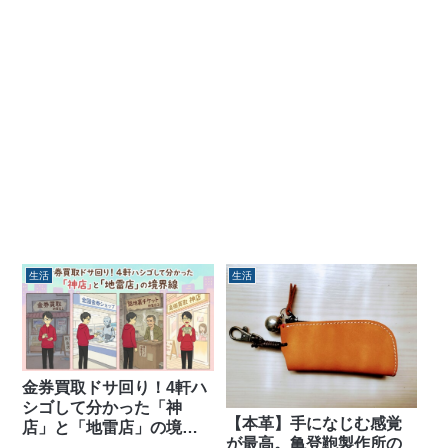
生活
生活
金券買取ドサ回り！4軒ハ
シゴして分かった「神
【本革】手になじむ感覚
店」と「地雷店」の境界
が最高。亀登鞄製作所の
線