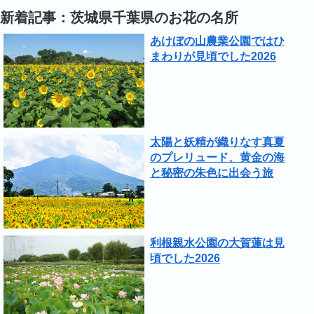
新着記事：茨城県千葉県のお花の名所
あけぼの山農業公園ではひ
まわりが見頃でした2026
太陽と妖精が織りなす真夏
のプレリュード、黄金の海
と秘密の朱色に出会う旅
利根親水公園の大賀蓮は見
頃でした2026