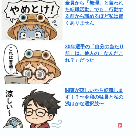
全員から「無理」と言われ
た転職活動。でも、行動す
る前から諦めるほど私は賢
くありません
30年選手の「自分の当たり
前」は、他人の「なんだこ
れ？」だった
関東が涼しいから転職しま
す！？〜令和の猛暑と私の
浅はかな選択肢〜