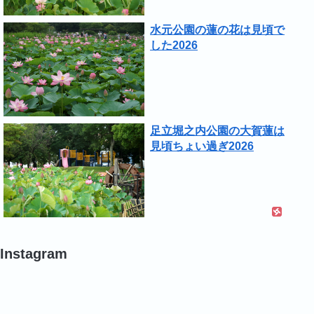
水元公園の蓮の花は見頃で
した2026
足立堀之内公園の大賀蓮は
見頃ちょい過ぎ2026
Instagram
#
#
#
蓮
バ
バ