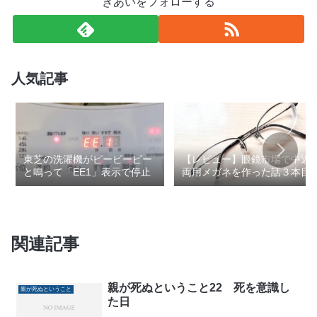
きあいをフォローする
人気記事
東芝の洗濯機がピーピーピー
【レビュー】眼鏡市場で中近
と鳴って「EE1」表示で停止
両用メガネを作った話３本目
関連記事
親が死ぬということ22 死を意識し
親が死ぬということ
た日