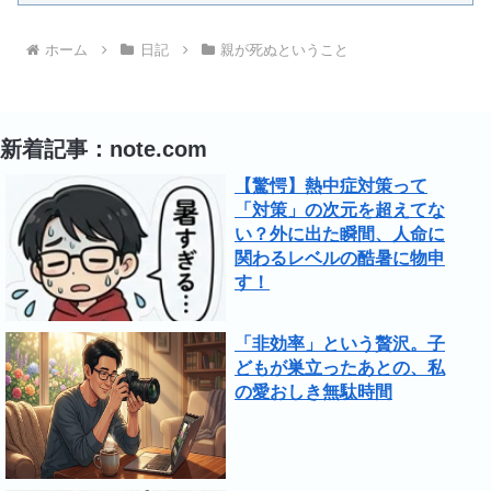
ホーム
日記
親が死ぬということ
新着記事：note.com
【驚愕】熱中症対策って
「対策」の次元を超えてな
い？外に出た瞬間、人命に
関わるレベルの酷暑に物申
す！
「非効率」という贅沢。子
どもが巣立ったあとの、私
の愛おしき無駄時間